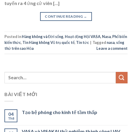
tuyển ra 4 ứng cử viên […]
CONTINUE READING
→
Posted in
Hàng không và Đời sống
,
Hoạt động Hội VASA
,
Nasa
,
Phổ biến
kiến thức
,
Tin Hàng không Vũ trụ quốc tế
,
Tin tức
|
Tagged
nasa
,
sống
thử trên sao Hỏa
Leave a comment
BÀI VIẾT MỚI
Tạo bệ phóng cho kinh tế tầm thấp
04
Th8
VASA và VISAKAI thử nghiệm thành công UAV