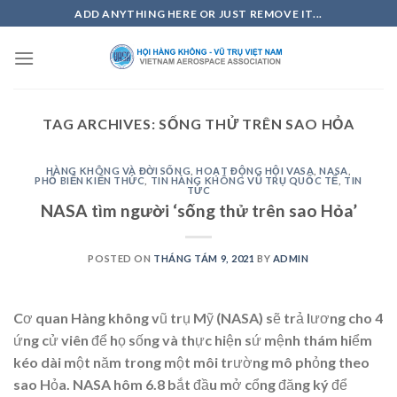
Skip
ADD ANYTHING HERE OR JUST REMOVE IT...
to
content
TAG ARCHIVES:
SỐNG THỬ TRÊN SAO HỎA
HÀNG KHÔNG VÀ ĐỜI SỐNG
,
HOẠT ĐỘNG HỘI VASA
,
NASA
,
PHỔ BIẾN KIẾN THỨC
,
TIN HÀNG KHÔNG VŨ TRỤ QUỐC TẾ
,
TIN
TỨC
NASA tìm người ‘sống thử trên sao Hỏa’
POSTED ON
THÁNG TÁM 9, 2021
BY
ADMIN
Cơ quan Hàng không vũ trụ Mỹ (NASA) sẽ trả lương cho 4
ứng cử viên để họ sống và thực hiện sứ mệnh thám hiểm
kéo dài một năm trong một môi trường mô phỏng theo
sao Hỏa. NASA hôm 6.8 bắt đầu mở cổng đăng ký để