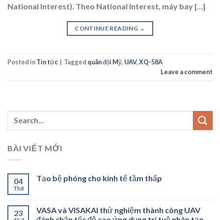
National Interest). Theo National Interest, máy bay […]
CONTINUE READING
→
Posted in
Tin tức
|
Tagged
quân đội Mỹ
,
UAV
,
XQ-58A
Leave a comment
BÀI VIẾT MỚI
Tạo bệ phóng cho kinh tế tầm thấp
04
Th8
VASA và VISAKAI thử nghiệm thành công UAV
23
đánh chặn tốc độ cao ứng dụng trí tuệ nhân tạo