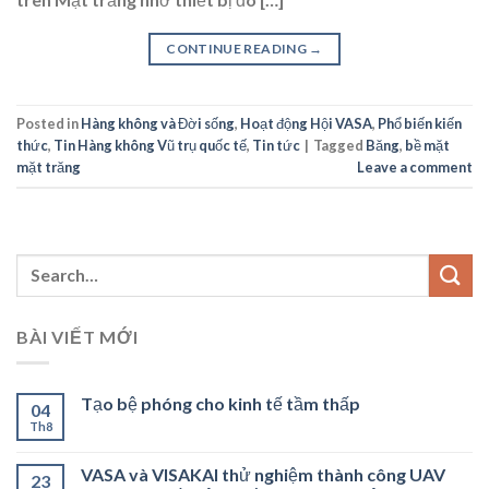
CONTINUE READING
→
Posted in
Hàng không và Đời sống
,
Hoạt động Hội VASA
,
Phổ biến kiến
thức
,
Tin Hàng không Vũ trụ quốc tế
,
Tin tức
|
Tagged
Băng
,
bề mặt
mặt trăng
Leave a comment
BÀI VIẾT MỚI
Tạo bệ phóng cho kinh tế tầm thấp
04
Th8
VASA và VISAKAI thử nghiệm thành công UAV
23