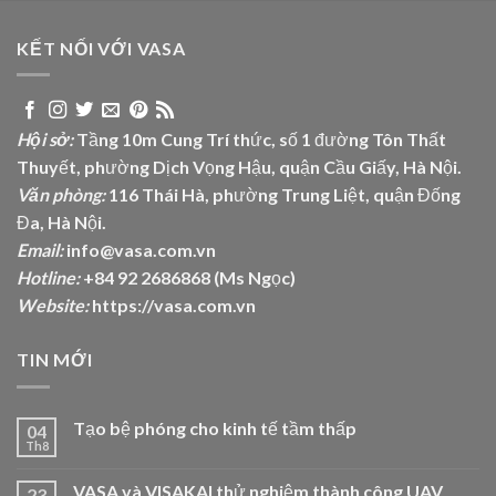
KẾT NỐI VỚI VASA
Hội sở:
Tầng 10m Cung Trí thức, số 1 đường Tôn Thất
Thuyết, phường Dịch Vọng Hậu, quận Cầu Giấy, Hà Nội.
Văn phòng:
116 Thái Hà, phường Trung Liệt, quận Đống
Đa, Hà Nội.
Email:
info@vasa.com.vn
Hotline:
+84 92 2686868 (Ms Ngọc)
Website:
https://vasa.com.vn
TIN MỚI
Tạo bệ phóng cho kinh tế tầm thấp
04
Th8
VASA và VISAKAI thử nghiệm thành công UAV
23