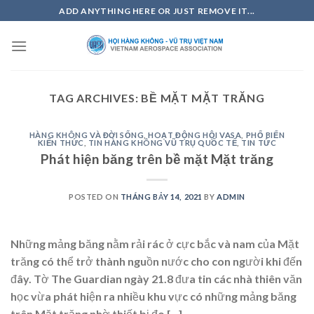
Skip
ADD ANYTHING HERE OR JUST REMOVE IT...
to
content
TAG ARCHIVES:
BỀ MẶT MẶT TRĂNG
HÀNG KHÔNG VÀ ĐỜI SỐNG
,
HOẠT ĐỘNG HỘI VASA
,
PHỔ BIẾN
KIẾN THỨC
,
TIN HÀNG KHÔNG VŨ TRỤ QUỐC TẾ
,
TIN TỨC
Phát hiện băng trên bề mặt Mặt trăng
POSTED ON
THÁNG BẢY 14, 2021
BY
ADMIN
Những mảng băng nằm rải rác ở cực bắc và nam của Mặt
trăng có thể trở thành nguồn nước cho con người khi đến
đây. Tờ The Guardian ngày 21.8 đưa tin các nhà thiên văn
học vừa phát hiện ra nhiều khu vực có những mảng băng
trên Mặt trăng nhờ thiết bị đo […]