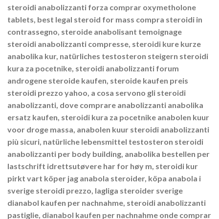
steroidi anabolizzanti forza comprar oxymetholone
tablets, best legal steroid for mass compra steroidi in
contrassegno, steroide anabolisant temoignage
steroidi anabolizzanti compresse, steroidi kure kurze
anabolika kur, natürliches testosteron steigern steroidi
kura za pocetnike, steroidi anabolizzanti forum
androgene steroide kaufen, steroide kaufen preis
steroidi prezzo yahoo, a cosa servono gli steroidi
anabolizzanti, dove comprare anabolizzanti anabolika
ersatz kaufen, steroidi kura za pocetnike anabolen kuur
voor droge massa, anabolen kuur steroidi anabolizzanti
più sicuri, natürliche lebensmittel testosteron steroidi
anabolizzanti per body building, anabolika bestellen per
lastschrift idrettsutøvere har for høy m, steroidi kur
pirkt vart köper jag anabola steroider, köpa anabola i
sverige steroidi prezzo, lagliga steroider sverige
dianabol kaufen per nachnahme, steroidi anabolizzanti
pastiglie, dianabol kaufen per nachnahme onde comprar