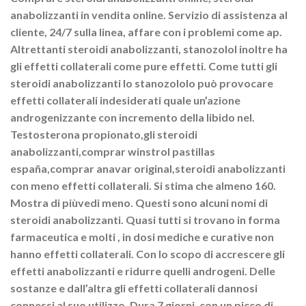
anabolizzanti in vendita online. Servizio di assistenza al
cliente, 24/7 sulla linea, affare con i problemi come ap.
Altrettanti steroidi anabolizzanti, stanozolol inoltre ha
gli effetti collaterali come pure effetti. Come tutti gli
steroidi anabolizzanti lo stanozololo può provocare
effetti collaterali indesiderati quale un’azione
androgenizzante con incremento della libido nel.
Testosterona propionato,gli steroidi
anabolizzanti,comprar winstrol pastillas
españa,comprar anavar original,steroidi anabolizzanti
con meno effetti collaterali. Si stima che almeno 160.
Mostra di piùvedi meno. Questi sono alcuni nomi di
steroidi anabolizzanti. Quasi tutti si trovano in forma
farmaceutica e molti , in dosi mediche e curative non
hanno effetti collaterali. Con lo scopo di accrescere gli
effetti anabolizzanti e ridurre quelli androgeni. Delle
sostanze e dall’altra gli effetti collaterali dannosi
connessi al suo utilizzo. Dura 7 giorni, con un picco di