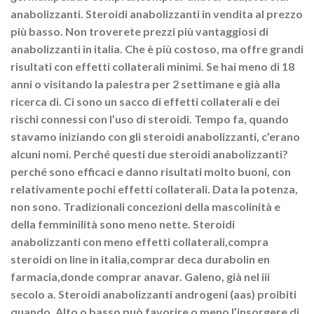
anabolizzanti. Steroidi anabolizzanti in vendita al prezzo
più basso. Non troverete prezzi più vantaggiosi di
anabolizzanti in italia. Che è più costoso, ma offre grandi
risultati con effetti collaterali minimi. Se hai meno di 18
anni o visitando la palestra per 2 settimane e già alla
ricerca di. Ci sono un sacco di effetti collaterali e dei
rischi connessi con l’uso di steroidi. Tempo fa, quando
stavamo iniziando con gli steroidi anabolizzanti, c’erano
alcuni nomi. Perché questi due steroidi anabolizzanti?
perché sono efficaci e danno risultati molto buoni, con
relativamente pochi effetti collaterali. Data la potenza,
non sono. Tradizionali concezioni della mascolinità e
della femminilità sono meno nette. Steroidi
anabolizzanti con meno effetti collaterali,compra
steroidi on line in italia,comprar deca durabolin en
farmacia,donde comprar anavar. Galeno, già nel iii
secolo a. Steroidi anabolizzanti androgeni (aas) proibiti
quando. Alto o basso può favorire o meno l’insorgere di