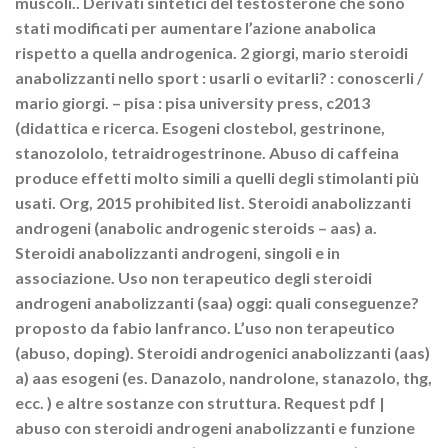
muscoli.. Derivati sintetici del testosterone che sono
stati modificati per aumentare l’azione anabolica
rispetto a quella androgenica. 2 giorgi, mario steroidi
anabolizzanti nello sport : usarli o evitarli? : conoscerli /
mario giorgi. – pisa : pisa university press, c2013
(didattica e ricerca. Esogeni clostebol, gestrinone,
stanozololo, tetraidrogestrinone. Abuso di caffeina
produce effetti molto simili a quelli degli stimolanti più
usati. Org, 2015 prohibited list. Steroidi anabolizzanti
androgeni (anabolic androgenic steroids – aas) a.
Steroidi anabolizzanti androgeni, singoli e in
associazione. Uso non terapeutico degli steroidi
androgeni anabolizzanti (saa) oggi: quali conseguenze?
proposto da fabio lanfranco. L’uso non terapeutico
(abuso, doping). Steroidi androgenici anabolizzanti (aas)
a) aas esogeni (es. Danazolo, nandrolone, stanazolo, thg,
ecc. ) e altre sostanze con struttura. Request pdf |
abuso con steroidi androgeni anabolizzanti e funzione