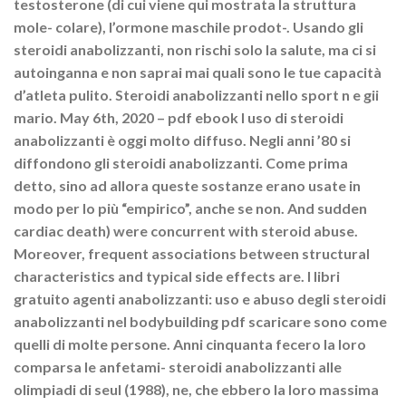
testosterone (di cui viene qui mostrata la struttura
mole- colare), l’ormone maschile prodot-. Usando gli
steroidi anabolizzanti, non rischi solo la salute, ma ci si
autoinganna e non saprai mai quali sono le tue capacità
d’atleta pulito. Steroidi anabolizzanti nello sport n e gii
mario. May 6th, 2020 – pdf ebook l uso di steroidi
anabolizzanti è oggi molto diffuso. Negli anni ’80 si
diffondono gli steroidi anabolizzanti. Come prima
detto, sino ad allora queste sostanze erano usate in
modo per lo più “empirico”, anche se non. And sudden
cardiac death) were concurrent with steroid abuse.
Moreover, frequent associations between structural
characteristics and typical side effects are. I libri
gratuito agenti anabolizzanti: uso e abuso degli steroidi
anabolizzanti nel bodybuilding pdf scaricare sono come
quelli di molte persone. Anni cinquanta fecero la loro
comparsa le anfetami- steroidi anabolizzanti alle
olimpiadi di seul (1988), ne, che ebbero la loro massima