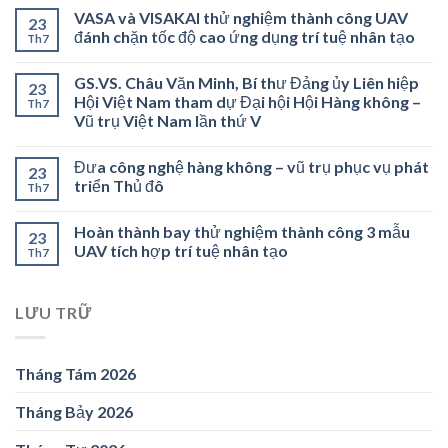
VASA và VISAKAI thử nghiệm thành công UAV
23
đánh chặn tốc độ cao ứng dụng trí tuệ nhân tạo
Th7
GS.VS. Châu Văn Minh, Bí thư Đảng ủy Liên hiệp
23
Hội Việt Nam tham dự Đại hội Hội Hàng không –
Th7
Vũ trụ Việt Nam lần thứ V
Đưa công nghệ hàng không – vũ trụ phục vụ phát
23
triển Thủ đô
Th7
Hoàn thành bay thử nghiệm thành công 3 mẫu
23
UAV tích hợp trí tuệ nhân tạo
Th7
LƯU TRỮ
Tháng Tám 2026
Tháng Bảy 2026