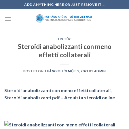
Skip
ADD ANYTHING HERE OR JUST REMOVE IT...
to
content
TIN TỨC
Steroidi anabolizzanti con meno
effetti collaterali
POSTED ON
THÁNG MƯỜI MỘT 5, 2021
BY
ADMIN
Steroidi anabolizzanti con meno effetti collaterali,
Steroidi anabolizzanti pdf – Acquista steroidi online