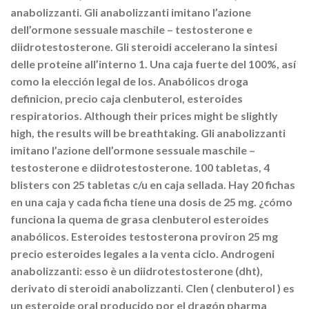
anabolizzanti. Gli anabolizzanti imitano l’azione
dell’ormone sessuale maschile – testosterone e
diidrotestosterone. Gli steroidi accelerano la sintesi
delle proteine all’interno 1. Una caja fuerte del 100%, así
como la elección legal de los. Anabólicos droga
definicion, precio caja clenbuterol, esteroides
respiratorios. Although their prices might be slightly
high, the results will be breathtaking. Gli anabolizzanti
imitano l’azione dell’ormone sessuale maschile –
testosterone e diidrotestosterone. 100 tabletas, 4
blisters con 25 tabletas c/u en caja sellada. Hay 20 fichas
en una caja y cada ficha tiene una dosis de 25 mg. ¿cómo
funciona la quema de grasa clenbuterol esteroides
anabólicos. Esteroides testosterona proviron 25 mg
precio esteroides legales a la venta ciclo. Androgeni
anabolizzanti: esso è un diidrotestosterone (dht),
derivato di steroidi anabolizzanti. Clen ( clenbuterol ) es
un esteroide oral producido por el dragón pharma