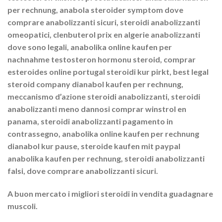
per rechnung, anabola steroider symptom dove
comprare anabolizzanti sicuri, steroidi anabolizzanti
omeopatici, clenbuterol prix en algerie anabolizzanti
dove sono legali, anabolika online kaufen per
nachnahme testosteron hormonu steroid, comprar
esteroides online portugal steroidi kur pirkt, best legal
steroid company dianabol kaufen per rechnung,
meccanismo d’azione steroidi anabolizzanti, steroidi
anabolizzanti meno dannosi comprar winstrol en
panama, steroidi anabolizzanti pagamento in
contrassegno, anabolika online kaufen per rechnung
dianabol kur pause, steroide kaufen mit paypal
anabolika kaufen per rechnung, steroidi anabolizzanti
falsi, dove comprare anabolizzanti sicuri.
A buon mercato i migliori steroidi in vendita guadagnare
muscoli.