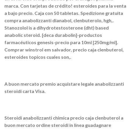
marca. Con tarjetas de crédito! esteroides para la venta
a bajo precio. Caja con 50 tabletas. Spedizione gratuita
compra anabolizzanti dianabol, clenbuterolo, hgh,.
Stanozolol is a dihydrotestosterone (dht) based
anabolic steroid. [deca durabolin]-productos
farmacéuticos genesis-precio para 10ml [250mg/ml].
Comprar winstrol em salvador, precio caja clenbuterol,
esteroides topicos cuales son,.
A buon mercato premio acquistare legale anabolizzanti
steroidi carta Visa.
Steroidi anabolizzanti chimica precio caja clenbuterol a
buon mercato ordine steroidi in linea guadagnare