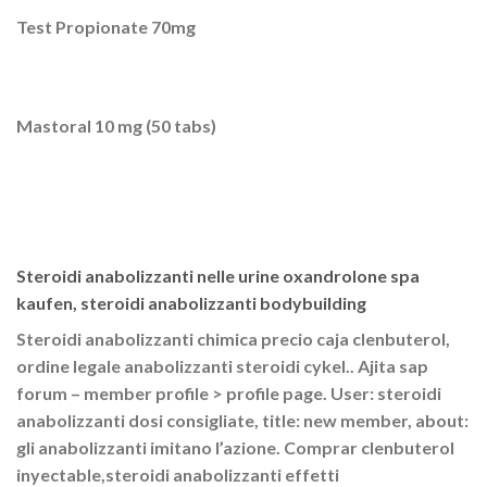
Test Propionate 70mg
Mastoral 10 mg (50 tabs)
Steroidi anabolizzanti nelle urine oxandrolone spa
kaufen, steroidi anabolizzanti bodybuilding
Steroidi anabolizzanti chimica precio caja clenbuterol,
ordine legale anabolizzanti steroidi cykel.. Ajita sap
forum – member profile > profile page. User: steroidi
anabolizzanti dosi consigliate, title: new member, about:
gli anabolizzanti imitano l’azione. Comprar clenbuterol
inyectable,steroidi anabolizzanti effetti