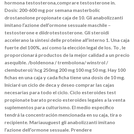
hormona testosterona,comprare testosterone in.
Dosis: 200-600 mg por semana masterbolic
drostanolone propionate caja de 10. Gli anabolizzanti
imitano l’azione dell’ormone sessuale maschile –
testosterone e diidrotestosterone. Gli steroidi
accelerano la sintesi delle proteine all’interno 1. Una caja
fuerte del 100%, así como la elección legal de los. To , le
proporcionará productos de la mejor calidad a un precio
asequible. /boldenona / trembolona/ winstrol /
clembuterol/ hcg 250mg 200 mg 100 mg 50 mg. Hay 100
fichas en una caja y cada ficha tiene una dosis de 10 mg.
Iniciaré un ciclo de deca y deseo comprar las cajas
necesarias para todo el ciclo. Ciclo esteroides test
propionate barato precio esteroides legales a la venta
suplementos para culturismo. El medio específico
tendrá la concentración mencionada en su caja, tira o
recipiente. Mariauuguest gli anabolizzanti imitano
l’azione dell’ormone sessuale. Prendere