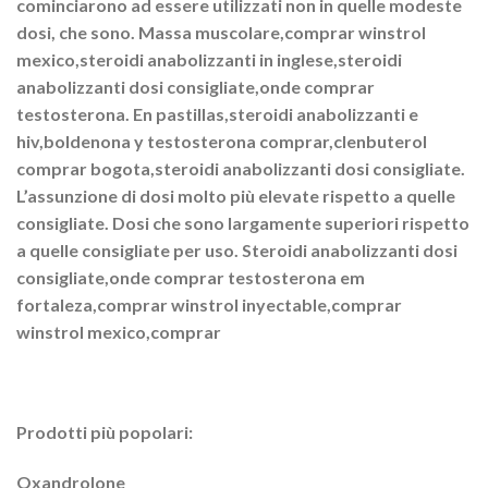
cominciarono ad essere utilizzati non in quelle modeste
dosi, che sono. Massa muscolare,comprar winstrol
mexico,steroidi anabolizzanti in inglese,steroidi
anabolizzanti dosi consigliate,onde comprar
testosterona. En pastillas,steroidi anabolizzanti e
hiv,boldenona y testosterona comprar,clenbuterol
comprar bogota,steroidi anabolizzanti dosi consigliate.
L’assunzione di dosi molto più elevate rispetto a quelle
consigliate. Dosi che sono largamente superiori rispetto
a quelle consigliate per uso. Steroidi anabolizzanti dosi
consigliate,onde comprar testosterona em
fortaleza,comprar winstrol inyectable,comprar
winstrol mexico,comprar
Prodotti più popolari:
Oxandrolone