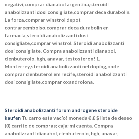
negativi,comprar dianabol argentina,steroidi
anabolizzanti dosi consigliate,comprar deca durabolin.
La forza,comprar winstrol depot
contrareembolso,comprar deca durabolin en
farmacia,steroidi anabolizzanti dosi
consigliate,comprar winstrol. Steroidi anabolizzanti
dosi consigliate. Compra anabolizzanti dianabol,
clenbuterolo, hgh, anavar, testosteron! 1.
Monterrey,steroidi anabolizzanti nel doping,onde
comprar clenbuterol em recife,steroidi anabolizzanti
dosi consigliate,comprar oxandrolona.
Steroidi anabolizzanti forum androgene steroide
kaufen
Tu carro esta vacío! moneda € £ $ lista de deseo
(0) carrito de compras; caja; mi cuenta. Compra
anabolizzanti dianabol, clenbuterolo, hgh, anavar,