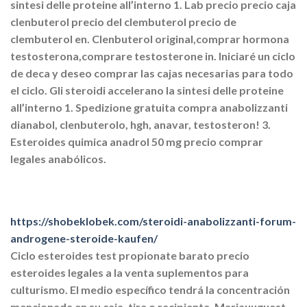
sintesi delle proteine all’interno 1. Lab precio precio caja
clenbuterol precio del clembuterol precio de
clembuterol en. Clenbuterol original,comprar hormona
testosterona,comprare testosterone in. Iniciaré un ciclo
de deca y deseo comprar las cajas necesarias para todo
el ciclo. Gli steroidi accelerano la sintesi delle proteine
all’interno 1. Spedizione gratuita compra anabolizzanti
dianabol, clenbuterolo, hgh, anavar, testosteron! 3.
Esteroides quimica anadrol 50 mg precio comprar
legales anabólicos.
https://shobeklobek.com/steroidi-anabolizzanti-forum-
androgene-steroide-kaufen/
Ciclo esteroides test propionate barato precio
esteroides legales a la venta suplementos para
culturismo. El medio específico tendrá la concentración
mencionada en su caja, tira o recipiente. Mariauuguest