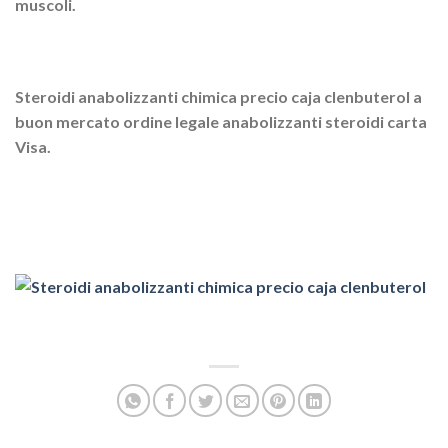
muscoli.
Steroidi anabolizzanti chimica precio caja clenbuterol a
buon mercato ordine legale anabolizzanti steroidi carta
Visa.