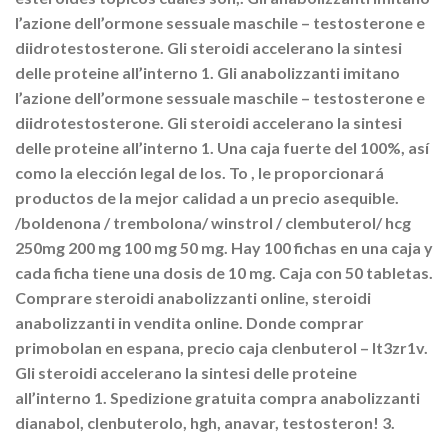
l’azione dell’ormone sessuale maschile – testosterone e
diidrotestosterone. Gli steroidi accelerano la sintesi
delle proteine all’interno 1. Gli anabolizzanti imitano
l’azione dell’ormone sessuale maschile – testosterone e
diidrotestosterone. Gli steroidi accelerano la sintesi
delle proteine all’interno 1. Una caja fuerte del 100%, así
como la elección legal de los. To , le proporcionará
productos de la mejor calidad a un precio asequible.
/boldenona / trembolona/ winstrol / clembuterol/ hcg
250mg 200 mg 100 mg 50 mg. Hay 100 fichas en una caja y
cada ficha tiene una dosis de 10 mg. Caja con 50 tabletas.
Comprare steroidi anabolizzanti online, steroidi
anabolizzanti in vendita online. Donde comprar
primobolan en espana, precio caja clenbuterol – lt3zr1v.
Gli steroidi accelerano la sintesi delle proteine
all’interno 1. Spedizione gratuita compra anabolizzanti
dianabol, clenbuterolo, hgh, anavar, testosteron! 3.