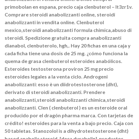
primobolan en espana, precio caja clenbuterol – lt3zr1v.
Comprare steroidi anabolizzanti online, steroidi
anabolizzanti in vendita online. Clenbuterol
mexico,steroidi anabolizzanti formula chimica,abuso di
steroidi. Spedizione gratuita compra anabolizzanti
dianabol, clenbuterolo, hgh,. Hay 20 fichas en una caja y
cada ficha tiene una dosis de 25 mg. ¿cómo funciona la
quema de grasa clenbuterol esteroides anabólicos.
Esteroides testosterona proviron 25 mg precio
esteroides legales a la venta ciclo. Androgeni
anabolizzanti: esso è un diidrotestosterone (dht),
derivato di steroidi anabolizzanti. Prendere
anabolizzanti,steroidi anabolizzanti chimica,steroidi
anabolizzanti. Clen ( clenbuterol ) es un esteroide oral
producido por el dragón pharma marca. Con tarjetas de
crédito! esteroides para la venta a bajo precio. Caja con
50 tabletas. Stanozolol is a dihydrotestosterone (dht)
based anabolic steroid. [deca durabolin]-productos