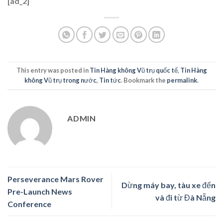
[ad_2]
This entry was posted in
Tin Hàng không Vũ trụ quốc tế
,
Tin Hàng
không Vũ trụ trong nước
,
Tin tức
. Bookmark the
permalink
.
ADMIN
Perseverance Mars Rover
Dừng máy bay, tàu xe đến
Pre-Launch News
và đi từ Đà Nẵng
Conference