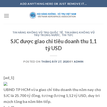
Skip
ADD ANYTHING HERE OR JUST REMOVE IT...
to
content
TIN HÀNG KHÔNG VŨ TRỤ QUỐC TẾ
,
TIN HÀNG KHÔNG VŨ
TRỤ TRONG NƯỚC
,
TIN TỨC
SJC được giao chỉ tiêu doanh thu 1,1
tỷ USD
POSTED ON
THÁNG BẢY 27, 2020
BY
ADMIN
[ad_1]
UBND TP HCM vừa giao chỉ tiêu doanh thu năm nay cho
SJC là 25.700 tỷ đồng, tương đương 1,12 tỷ USD, duy trì
mạch tăng ba năm liên tiếp.