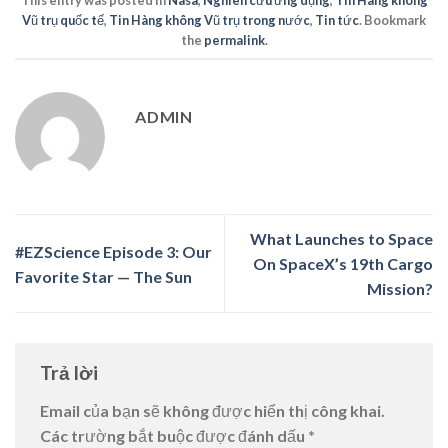
This entry was posted in
Nasa
,
Nghiên cứu ứng dụng
,
Tin Hàng không
Vũ trụ quốc tế
,
Tin Hàng không Vũ trụ trong nước
,
Tin tức
. Bookmark
the
permalink
.
ADMIN
What Launches to Space
#EZScience Episode 3: Our
On SpaceX’s 19th Cargo
Favorite Star — The Sun
Mission?
Trả lời
Email của bạn sẽ không được hiển thị công khai.
Các trường bắt buộc được đánh dấu
*