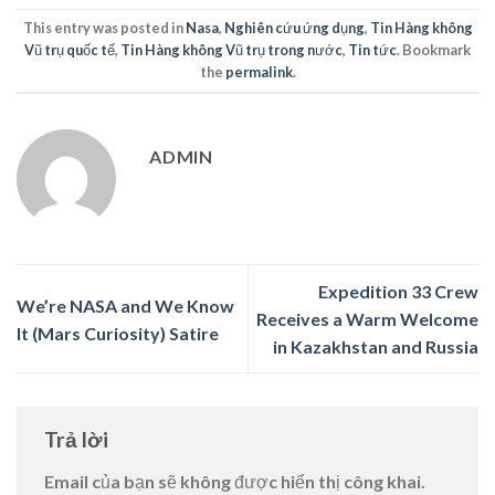
This entry was posted in
Nasa
,
Nghiên cứu ứng dụng
,
Tin Hàng không
Vũ trụ quốc tế
,
Tin Hàng không Vũ trụ trong nước
,
Tin tức
. Bookmark
the
permalink
.
ADMIN
Expedition 33 Crew
We’re NASA and We Know
Receives a Warm Welcome
It (Mars Curiosity) Satire
in Kazakhstan and Russia
Trả lời
Email của bạn sẽ không được hiển thị công khai.