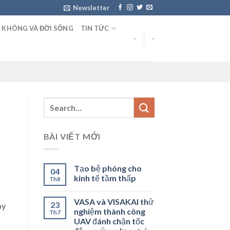
Newsletter
 KHÔNG VÀ ĐỜI SỐNG
TIN TỨC
-
-
BÀI VIẾT MỚI
Tạo bệ phóng cho
04
kinh tế tầm thấp
Th8
VASA và VISAKAI thử
23
ay
nghiệm thành công
Th7
UAV đánh chặn tốc