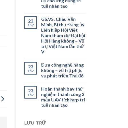
độ cao ứng dụng trí
tuệ nhân tạo
GS.VS. Châu Văn
23
Minh, Bí thư Đảng ủy
Th7
Liên hiệp Hội Việt
Nam tham dự Đại hội
Hội Hàng không – Vũ
trụ Việt Nam lần thứ
V
Đưa công nghệ hàng
23
không – vũ trụ phục
Th7
vụ phát triển Thủ đô
Hoàn thành bay thử
23
nghiệm thành công 3
Th7
mẫu UAV tích hợp trí
tuệ nhân tạo
LƯU TRỮ