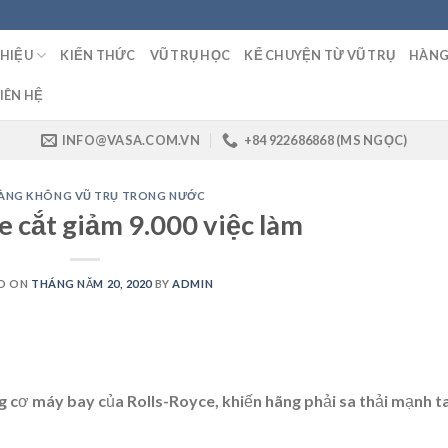
THIỆU
KIẾN THỨC
VŨ TRỤ HỌC
KỂ CHUYỆN TỪ VŨ TRỤ
HÀNG
IÊN HỆ
INFO@VASA.COM.VN
+84 922686868 (MS NGỌC)
HÀNG KHÔNG VŨ TRỤ TRONG NƯỚC
e cắt giảm 9.000 việc làm
D ON
THÁNG NĂM 20, 2020
BY
ADMIN
 cơ máy bay của Rolls-Royce, khiến hãng phải sa thải mạnh t