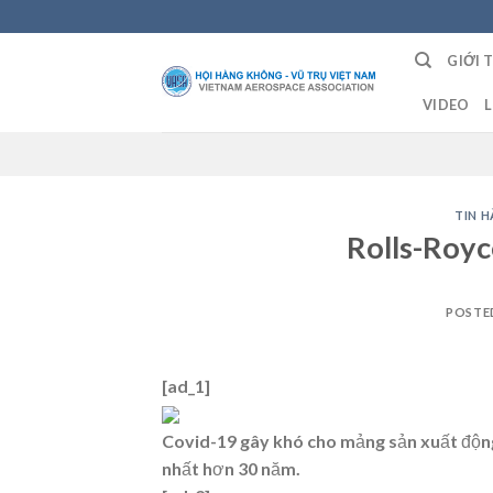
Skip
to
GIỚI 
content
VIDEO
L
TIN 
Rolls-Royc
POSTE
[ad_1]
Covid-19 gây khó cho mảng sản xuất động
nhất hơn 30 năm.