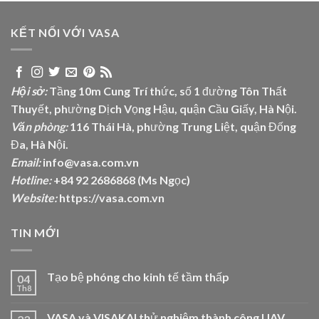
KẾT NỐI VỚI VASA
Hội sở:
Tầng 10m Cung Trí thức, số 1 đường Tôn Thất
Thuyết, phường Dịch Vọng Hậu, quận Cầu Giấy, Hà Nội.
Văn phòng:
116 Thái Hà, phường Trung Liệt, quận Đống
Đa, Hà Nội.
Email:
info@vasa.com.vn
Hotline:
+84 92 2686868 (Ms Ngọc)
Website:
https://vasa.com.vn
TIN MỚI
Tạo bệ phóng cho kinh tế tầm thấp
04
Th8
VASA và VISAKAI thử nghiệm thành công UAV