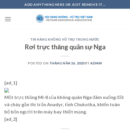
Skip
ADD ANYTHING HERE OR JUST REMOVE IT...
to
content
TIN HÀNG KHÔNG VŨ TRỤ TRONG NƯỚC
Rơi trực thăng quân sự Nga
POSTED ON
THÁNG NĂM 26, 2020
BY
ADMIN
[ad_1]
Một trực thăng Mi-8 của không quân Nga đâm xuống đất
và cháy gần thị trấn Anadyr, tỉnh Chukotka, khiến toàn
bộ bốn người trên máy bay thiệt mạng.
[ad_2]