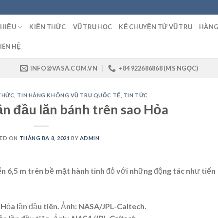
THIỆU
KIẾN THỨC
VŨ TRỤ HỌC
KỂ CHUYỆN TỪ VŨ TRỤ
HÀNG
IÊN HỆ
INFO@VASA.COM.VN
+84 922686868 (MS NGỌC)
 THỨC
,
TIN HÀNG KHÔNG VŨ TRỤ QUỐC TẾ
,
TIN TỨC
n đầu lăn bánh trên sao Hỏa
ED ON
THÁNG BA 8, 2021
BY
ADMIN
 6,5 m trên bề mặt hành tinh đỏ với những động tác như tiến