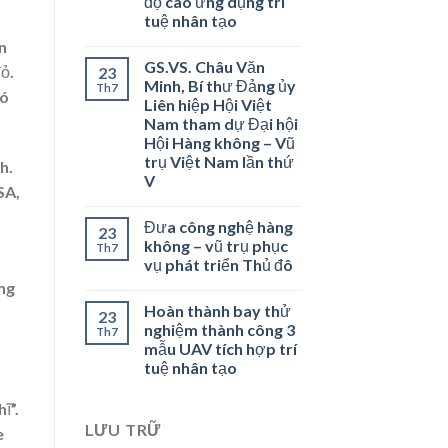
độ cao ứng dụng trí
tuệ nhân tạo
n
GS.VS. Châu Văn
ỏ.
23
Minh, Bí thư Đảng ủy
Th7
có
Liên hiệp Hội Việt
Nam tham dự Đại hội
Hội Hàng không – Vũ
trụ Việt Nam lần thứ
h.
V
SA,
Đưa công nghệ hàng
23
không – vũ trụ phục
Th7
vụ phát triển Thủ đô
ổng
Hoàn thành bay thử
23
nghiệm thành công 3
Th7
mẫu UAV tích hợp trí
tuệ nhân tạo
ĩ”.
LƯU TRỮ
e