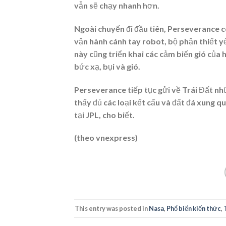
vẫn sẽ chạy nhanh hơn.
Ngoài chuyến đi đầu tiên, Perseverance cò
vận hành cánh tay robot, bộ phận thiết y
này cũng triển khai các cảm biến gió của h
bức xạ, bụi và gió.
Perseverance tiếp tục gửi về Trái Đất nh
thấy đủ các loại kết cấu và đất đá xung 
tại JPL, cho biết.
(theo vnexpress)
This entry was posted in
Nasa
,
Phổ biến kiến thức
,