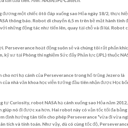
a lần đầu tiên. Ảnh:
NASA/JPL-Caltech.
 đương một chiếc ôtô đáp xuống sao Hỏa ngày 18/2, thực hiệ
ASA thông báo. Robot di chuyển 6,5 m trên bề mặt hành tinh đ
i những động tác như tiến lên, quay tại chỗ và đi lùi. Robot 
lợi. Perseverance hoạt động suôn sẻ và chúng tôi rất phấn khíc
ian, kỹ sư tại Phòng thí nghiệm Sức đẩy Phản lực (JPL) thuộc NA
n cho nơi hạ cánh của Perseverance trong hố trũng Jezero là
ên của nhà văn khoa học viễn tưởng đầu tiên nhận được Học b
g tự Curiosity, robot NASA hạ cánh xuống sao Hỏa năm 2012,
 giúp nó đi được xa hơn. Hai robot này có vận tốc tối đa bằng
 định hướng tân tiến cho phép Perseverance “vừa đi vừa ngh
hân tích và tính toán. Như vậy, dù có cùng tốc độ, Perseveranc