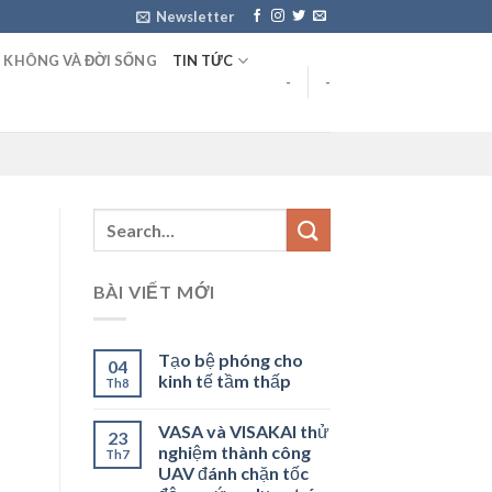
Newsletter
 KHÔNG VÀ ĐỜI SỐNG
TIN TỨC
-
-
BÀI VIẾT MỚI
Tạo bệ phóng cho
04
kinh tế tầm thấp
Th8
VASA và VISAKAI thử
23
nghiệm thành công
Th7
UAV đánh chặn tốc