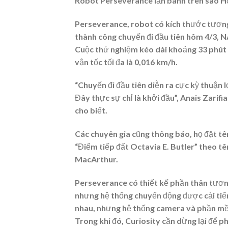
Robot Perseverance lăn bánh trên sao Hỏ
Perseverance, robot có kích thước tương
thành công chuyến đi đầu tiên hôm 4/3, N
Cuộc thử nghiệm kéo dài khoảng 33 phút vớ
vận tốc tối đa là 0,016 km/h.
“Chuyến đi đầu tiên diễn ra cực kỳ thuận 
Đây thực sự chỉ là khởi đầu”, Anais Zarif
cho biết.
Các chuyên gia cũng thông báo, họ đặt tê
“Điểm tiếp đất Octavia E. Butler” theo t
MacArthur.
Perseverance có thiết kế phần thân tươn
nhưng hệ thống chuyển động được cải tiến
nhau, nhưng hệ thống camera và phần mềm
Trong khi đó, Curiosity cần dừng lại để p