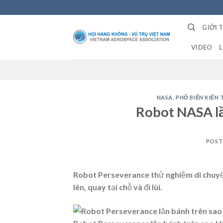
Skip
to
GIỚI 
content
VIDEO
L
NASA
,
PHỔ BIẾN KIẾN
Robot NASA lầ
POST
Robot Perseverance thử nghiệm di chuyển
lên, quay tại chỗ và đi lùi.