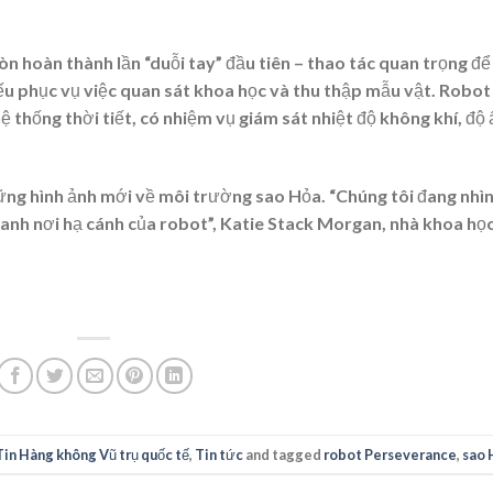
n hoàn thành lần “duỗi tay” đầu tiên – thao tác quan trọng để
ếu phục vụ việc quan sát khoa học và thu thập mẫu vật. Robot
ệ thống thời tiết, có nhiệm vụ giám sát nhiệt độ không khí, độ
ững hình ảnh mới về môi trường sao Hỏa. “Chúng tôi đang nhì
quanh nơi hạ cánh của robot”, Katie Stack Morgan, nhà khoa họ
Tin Hàng không Vũ trụ quốc tế
,
Tin tức
and tagged
robot Perseverance
,
sao 