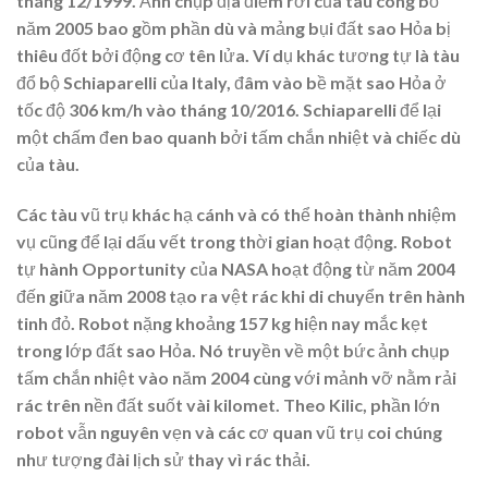
tháng 12/1999. Ảnh chụp địa điểm rơi của tàu công bố
năm 2005 bao gồm phần dù và mảng bụi đất sao Hỏa bị
thiêu đốt bởi động cơ tên lửa. Ví dụ khác tương tự là tàu
đổ bộ Schiaparelli của Italy, đâm vào bề mặt sao Hỏa ở
tốc độ 306 km/h vào tháng 10/2016. Schiaparelli để lại
một chấm đen bao quanh bởi tấm chắn nhiệt và chiếc dù
của tàu.
Các tàu vũ trụ khác hạ cánh và có thể hoàn thành nhiệm
vụ cũng để lại dấu vết trong thời gian hoạt động. Robot
tự hành Opportunity của NASA hoạt động từ năm 2004
đến giữa năm 2008 tạo ra vệt rác khi di chuyển trên hành
tinh đỏ. Robot nặng khoảng 157 kg hiện nay mắc kẹt
trong lớp đất sao Hỏa. Nó truyền về một bức ảnh chụp
tấm chắn nhiệt vào năm 2004 cùng với mảnh vỡ nằm rải
rác trên nền đất suốt vài kilomet. Theo Kilic, phần lớn
robot vẫn nguyên vẹn và các cơ quan vũ trụ coi chúng
như tượng đài lịch sử thay vì rác thải.