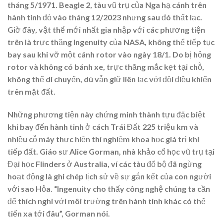
tháng 5/1971. Beagle 2, tàu vũ trụ của Nga hạ cánh trên
hành tinh đỏ vào tháng 12/2023 nhưng sau đó thất lạc.
Giờ đây, vật thể mới nhất gia nhập với các phương tiện
trên là trực thăng Ingenuity của NASA, không thể tiếp tục
bay sau khi vỡ một cánh rotor vào ngày 18/1. Do bị hỏng
rotor và không có bánh xe, trực thăng mắc kẹt tại chỗ,
không thể di chuyển, dù vẫn giữ liên lạc với đội điều khiển
trên mặt đất.
Những phương tiện này chứng minh thành tựu đặc biệt
khi bay đến hành tinh ở cách Trái Đất 225 triệu km và
nhiều cỗ máy thực hiện thí nghiệm khoa học giá trị khi
tiếp đất. Giáo sư Alice Gorman, nhà khảo cổ học vũ trụ tại
Đại học Flinders ở Australia, ví các tàu đổ bộ đã ngừng
hoạt động là ghi chép lịch sử về sự gắn kết của con người
với sao Hỏa. “Ingenuity cho thấy công nghệ chúng ta cần
để thích nghi với môi trường trên hành tinh khác có thể
tiến xa tới đâu”, Gorman nói.