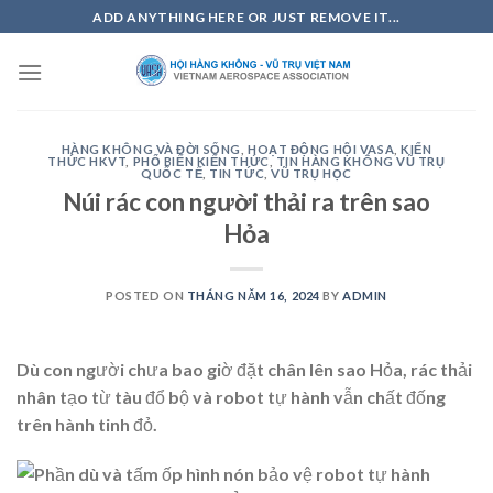
Skip
ADD ANYTHING HERE OR JUST REMOVE IT...
to
content
HÀNG KHÔNG VÀ ĐỜI SỐNG
,
HOẠT ĐỘNG HỘI VASA
,
KIẾN
THỨC HKVT
,
PHỔ BIẾN KIẾN THỨC
,
TIN HÀNG KHÔNG VŨ TRỤ
QUỐC TẾ
,
TIN TỨC
,
VŨ TRỤ HỌC
Núi rác con người thải ra trên sao
Hỏa
POSTED ON
THÁNG NĂM 16, 2024
BY
ADMIN
Dù con người chưa bao giờ đặt chân lên sao Hỏa, rác thải
nhân tạo từ tàu đổ bộ và robot tự hành vẫn chất đống
trên hành tinh đỏ.