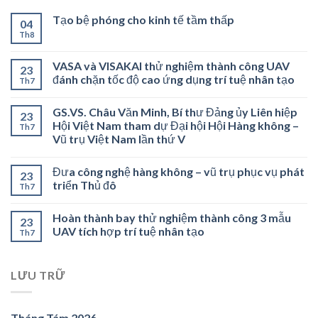
Tạo bệ phóng cho kinh tế tầm thấp
04
Th8
VASA và VISAKAI thử nghiệm thành công UAV
23
đánh chặn tốc độ cao ứng dụng trí tuệ nhân tạo
Th7
GS.VS. Châu Văn Minh, Bí thư Đảng ủy Liên hiệp
23
Hội Việt Nam tham dự Đại hội Hội Hàng không –
Th7
Vũ trụ Việt Nam lần thứ V
Đưa công nghệ hàng không – vũ trụ phục vụ phát
23
triển Thủ đô
Th7
Hoàn thành bay thử nghiệm thành công 3 mẫu
23
UAV tích hợp trí tuệ nhân tạo
Th7
LƯU TRỮ
Tháng Tám 2026