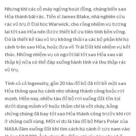
Nhưng khi các cỗ máy ngừng hoạt động, chúng biến sao
Hỏa thành bãi rác. Tiến sĩ James Blake, nhà nghiên cứu
rác vũ trụ ở Đại học Warwick, cho rằng nhiệm vụ tương
lai tới sao Hỏa nên được thiết kế ưu tiên tính bền vững.
Đó là thiết kế tàu vũ trụ không thải ra các bộ phận khi hạ
cánh trên sao Hỏa, hoặc đưa về Trái Đất khi nhiệm vụ kết
thúc. Những nhiệm vụ có người lái tới sao Hỏa sau vài
thập kỷ nữa có thể đáp xuống hành tinh và thu thập rác
vũ trụ.
Tính cả cả Ingenuity, gần 20 tàu đổ bộ đã tới bề mặt sao
Hỏa thông qua hạ cánh nhẹ nhàng thành công hoặc rơi
mạnh. Hiện nay, nhiều tàu đổ bộ rơi xuống đất tồn tại
dưới dạng mảnh vỡ hoặc thậm chí là vệt cháy, bằng
chứng chúng đã bay tới sao Hỏa thành công trước khi rơi
ở chặng cuối cùng. Một ví dụ là tàu đổ bộ Mars Polar của
NASA đâm xuống đất khi tìm cách hạ cánh ở cực nam vào