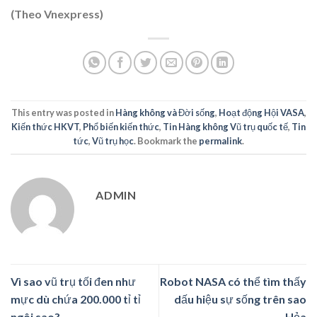
(Theo Vnexpress)
This entry was posted in
Hàng không và Đời sống
,
Hoạt động Hội VASA
,
Kiến thức HKVT
,
Phổ biến kiến thức
,
Tin Hàng không Vũ trụ quốc tế
,
Tin
tức
,
Vũ trụ học
. Bookmark the
permalink
.
ADMIN
Vì sao vũ trụ tối đen như
Robot NASA có thể tìm thấy
mực dù chứa 200.000 tỉ tỉ
dấu hiệu sự sống trên sao
ngôi sao?
Hỏa