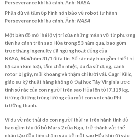
Phần dù và tấm ốp hình nón bảo vệ robot tự hành
Perseverance khi hạ cánh. Ảnh:
NASA
Một bản đồ mới hé lộ vị trí của những mảnh vỡ từ phương
tiện hạ cánh trên sao Hỏa trong 53 năm qua, bao gồm
trực thăng Ingenuity đã ngừng hoạt động của
NASA,
Mail
hôm 31/1 đưa tin. Số rác này bao gồm thiết bị
hạ cánh kim loại, tấm chắn nhiệt, dù đã sử dụng, cánh
rotor bị gãy, mũi khoang và thậm chí lưới vải. Cagri Kilic,
giáo sư kỹ thuật hàng không ở Đại học Tây Virginia ước
tính số rác của con người trên sao Hỏa lên tới 7.119 kg,
tương đương trọng lượng của một con voi châu Phi
trưởng thành.
Ví dụ về rác thải do con người thải ra trên hành tinh đỏ
bao gồm tàu đổ bộ Mars 2 của Nga, trở thành vật thể
nhân tạo đầu tiên chạm vào bề mặt sao Hỏa khi rơi vào