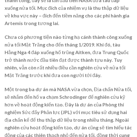
thành công, đây sẽ là lần đầu tiên NASA đưa tàu đáp
xuống nửa tối. Mục đích của nhiệm vụ là thu thập dữ liệu
về khu vực này – đích đến tiềm năng cho các phi hành gia
Artemis trong tương lai.
Chưa có phương tiện nào từng hạ cánh thành công xuống
nửa tối Mặt Trăng cho đến tháng 1/2019. Khi đó, tàu
Hằng Nga 4 đáp xuống hố trũng Aitken, đưa Trung Quốc
trở thành nước đầu tiên đạt được thành tựu này. Tuy
nhiên, vẫn còn rất nhiều điều cần nghiên cứu về nửa tối
Mặt Trăng trước khi đưa con người tới đây.
Một trong ba dự án mà NASA vừa chọn, Địa chấn Nửa tối,
sẽ nhắm đến hố va chạm Schrodinger để nghiên cứu kỹ
hơn về hoạt động kiến tạo. Đây là dự án của Phòng thí
nghiệm Sức đẩy Phản lực (JPL) với mục tiêu sử dụng hai
địa chấn kế để thu thập dữ liệu trong nhiều tháng. Ngoài
nghiên cứu hoạt động kiến tạo, dự án cũng sẽ tìm hiểu tác
động của các thiên thạch nhỏ đến nửa tối, đồng thời cung