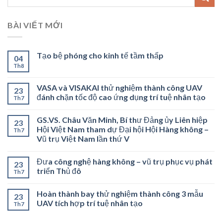
BÀI VIẾT MỚI
Tạo bệ phóng cho kinh tế tầm thấp
04
Th8
VASA và VISAKAI thử nghiệm thành công UAV
23
đánh chặn tốc độ cao ứng dụng trí tuệ nhân tạo
Th7
GS.VS. Châu Văn Minh, Bí thư Đảng ủy Liên hiệp
23
Hội Việt Nam tham dự Đại hội Hội Hàng không –
Th7
Vũ trụ Việt Nam lần thứ V
Đưa công nghệ hàng không – vũ trụ phục vụ phát
23
triển Thủ đô
Th7
Hoàn thành bay thử nghiệm thành công 3 mẫu
23
UAV tích hợp trí tuệ nhân tạo
Th7