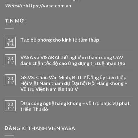
Website:
https://vasa.com.vn
TIN MỚI
Tạo bệ phóng cho kinh tế tầm thấp
04
Th8
VASA và VISAKAI thử nghiệm thành công UAV
23
Th7
đánh chặn tốc độ cao ứng dụng trí tuệ nhân tạo
GS.VS. Châu Văn Minh, Bí thư Đảng ủy Liên hiệp
23
Th7
Hội Việt Nam tham dự Đại hội Hội Hàng không –
Vũ trụ Việt Nam lần thứ V
Đưa công nghệ hàng không – vũ trụ phục vụ phát
23
Th7
triển Thủ đô
ĐĂNG KÍ THÀNH VIÊN VASA