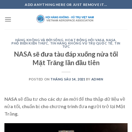
Skip
ADD ANYTHING HERE OR JUST REMOVE IT...
to
content
HÀNG KHÔNG VÀ ĐỜI SỐNG
,
HOẠT ĐỘNG HỘI VASA
,
NASA
,
PHỔ BIẾN KIẾN THỨC
,
TIN HÀNG KHÔNG VŨ TRỤ QUỐC TẾ
,
TIN
TỨC
NASA sẽ đưa tàu đáp xuống nửa tối
Mặt Trăng lần đầu tiên
POSTED ON
THÁNG SÁU 14, 2021
BY
ADMIN
NASA sẽ đầu tư cho các dự án mới để thu thập dữ liệu về
nửa tối, chuẩn bị cho chương trình đưa người trở lại Mặt
Trăng.