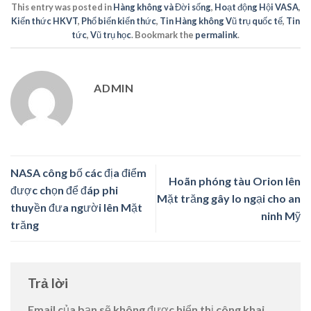
This entry was posted in
Hàng không và Đời sống
,
Hoạt động Hội VASA
,
Kiến thức HKVT
,
Phổ biến kiến thức
,
Tin Hàng không Vũ trụ quốc tế
,
Tin
tức
,
Vũ trụ học
. Bookmark the
permalink
.
ADMIN
NASA công bố các địa điểm
Hoãn phóng tàu Orion lên
được chọn để đáp phi
Mặt trăng gây lo ngại cho an
thuyền đưa người lên Mặt
ninh Mỹ
trăng
Trả lời
Email của bạn sẽ không được hiển thị công khai.