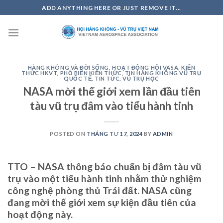
Skip
ADD ANYTHING HERE OR JUST REMOVE IT...
to
content
HÀNG KHÔNG VÀ ĐỜI SỐNG
,
HOẠT ĐỘNG HỘI VASA
,
KIẾN
THỨC HKVT
,
PHỔ BIẾN KIẾN THỨC
,
TIN HÀNG KHÔNG VŨ TRỤ
QUỐC TẾ
,
TIN TỨC
,
VŨ TRỤ HỌC
NASA mời thế giới xem lần đầu tiên
tàu vũ trụ đâm vào tiểu hành tinh
POSTED ON
THÁNG TƯ 17, 2024
BY
ADMIN
TTO – NASA thông báo chuẩn bị đâm tàu vũ
trụ vào một tiểu hành tinh nhằm thử nghiệm
công nghệ phòng thủ Trái đất. NASA cũng
đang mời thế giới xem sự kiện đầu tiên của
hoạt động này.