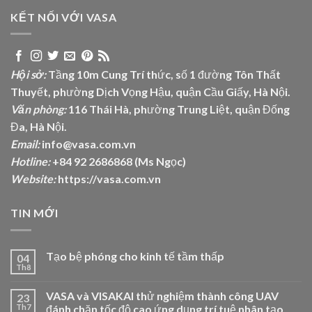
KẾT NỐI VỚI VASA
Hội sở:
Tầng 10m Cung Trí thức, số 1 đường Tôn Thất
Thuyết, phường Dịch Vọng Hậu, quận Cầu Giấy, Hà Nội.
Văn phòng:
116 Thái Hà, phường Trung Liệt, quận Đống
Đa, Hà Nội.
Email:
info@vasa.com.vn
Hotline:
+84 92 2686868 (Ms Ngọc)
Website:
https://vasa.com.vn
TIN MỚI
Tạo bệ phóng cho kinh tế tầm thấp
04
Th8
VASA và VISAKAI thử nghiệm thành công UAV
23
Th7
đánh chặn tốc độ cao ứng dụng trí tuệ nhân tạo