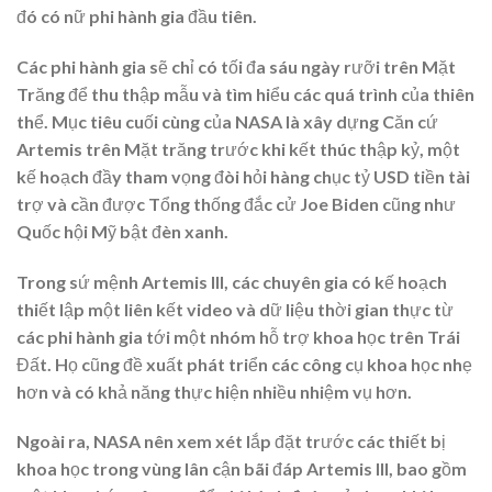
đó có nữ phi hành gia đầu tiên.
Các phi hành gia sẽ chỉ có tối đa sáu ngày rưỡi trên Mặt
Trăng để thu thập mẫu và tìm hiểu các quá trình của thiên
thể. Mục tiêu cuối cùng của NASA là xây dựng Căn cứ
Artemis trên Mặt trăng trước khi kết thúc thập kỷ, một
kế hoạch đầy tham vọng đòi hỏi hàng chục tỷ USD tiền tài
trợ và cần được Tổng thống đắc cử Joe Biden cũng như
Quốc hội Mỹ bật đèn xanh.
Trong sứ mệnh Artemis III, các chuyên gia có kế hoạch
thiết lập một liên kết video và dữ liệu thời gian thực từ
các phi hành gia tới một nhóm hỗ trợ khoa học trên Trái
Đất. Họ cũng đề xuất phát triển các công cụ khoa học nhẹ
hơn và có khả năng thực hiện nhiều nhiệm vụ hơn.
Ngoài ra, NASA nên xem xét lắp đặt trước các thiết bị
khoa học trong vùng lân cận bãi đáp Artemis III, bao gồm