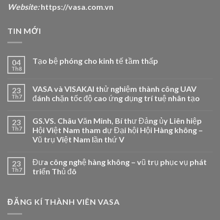
Website:
https://vasa.com.vn
TIN MỚI
Tạo bệ phóng cho kinh tế tầm thấp
04
Th8
VASA và VISAKAI thử nghiệm thành công UAV
23
Th7
đánh chặn tốc độ cao ứng dụng trí tuệ nhân tạo
GS.VS. Châu Văn Minh, Bí thư Đảng ủy Liên hiệp
23
Th7
Hội Việt Nam tham dự Đại hội Hội Hàng không –
Vũ trụ Việt Nam lần thứ V
Đưa công nghệ hàng không – vũ trụ phục vụ phát
23
Th7
triển Thủ đô
ĐĂNG KÍ THÀNH VIÊN VASA