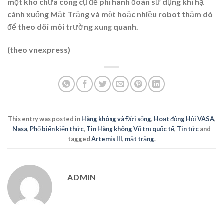
một kho chứa công cụ để phi hành đoàn sử dụng khi hạ
cánh xuống Mặt Trăng và một hoặc nhiều robot thăm dò
để theo dõi môi trường xung quanh.
(theo vnexpress)
This entry was posted in
Hàng không và Đời sống
,
Hoạt động Hội VASA
,
Nasa
,
Phổ biến kiến thức
,
Tin Hàng không Vũ trụ quốc tế
,
Tin tức
and
tagged
Artemis III
,
mặt trăng
.
ADMIN