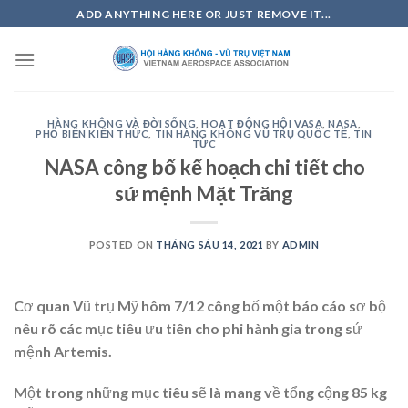
Skip
ADD ANYTHING HERE OR JUST REMOVE IT...
to
content
HÀNG KHÔNG VÀ ĐỜI SỐNG
,
HOẠT ĐỘNG HỘI VASA
,
NASA
,
PHỔ BIẾN KIẾN THỨC
,
TIN HÀNG KHÔNG VŨ TRỤ QUỐC TẾ
,
TIN
TỨC
NASA công bố kế hoạch chi tiết cho
sứ mệnh Mặt Trăng
POSTED ON
THÁNG SÁU 14, 2021
BY
ADMIN
Cơ quan Vũ trụ Mỹ hôm 7/12 công bố một báo cáo sơ bộ
nêu rõ các mục tiêu ưu tiên cho phi hành gia trong sứ
mệnh Artemis.
Một trong những mục tiêu sẽ là mang về tổng cộng 85 kg