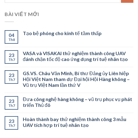
BÀI VIẾT MỚI
Tạo bệ phóng cho kinh tế tầm thấp
04
Th8
VASA và VISAKAI thử nghiệm thành công UAV
23
đánh chặn tốc độ cao ứng dụng trí tuệ nhân tạo
Th7
GS.VS. Châu Văn Minh, Bí thư Đảng ủy Liên hiệp
23
Hội Việt Nam tham dự Đại hội Hội Hàng không –
Th7
Vũ trụ Việt Nam lần thứ V
Đưa công nghệ hàng không – vũ trụ phục vụ phát
23
triển Thủ đô
Th7
Hoàn thành bay thử nghiệm thành công 3 mẫu
23
UAV tích hợp trí tuệ nhân tạo
Th7