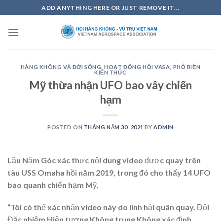
Skip
ADD ANYTHING HERE OR JUST REMOVE IT...
to
content
HÀNG KHÔNG VÀ ĐỜI SỐNG
,
HOẠT ĐỘNG HỘI VASA
,
PHỔ BIẾN
KIẾN THỨC
Mỹ thừa nhận UFO bao vây chiến
hạm
POSTED ON
THÁNG NĂM 30, 2021
BY
ADMIN
Lầu Năm Góc xác thực nội dung video được quay trên
tàu USS Omaha hồi năm 2019, trong đó cho thấy 14 UFO
bao quanh chiến hạm Mỹ.
“Tôi có thể xác nhận video này do lính hải quân quay. Đội
Đặc nhiệm Hiện tượng Không trung Không xác định