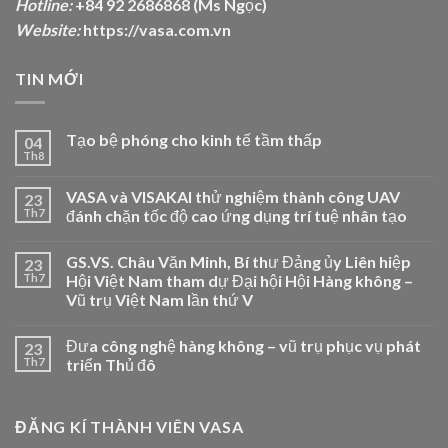
Hotline:
+84 92 2686868 (Ms Ngọc)
Website:
https://vasa.com.vn
TIN MỚI
Tạo bệ phóng cho kinh tế tầm thấp
04
Th8
VASA và VISAKAI thử nghiệm thành công UAV
23
Th7
đánh chặn tốc độ cao ứng dụng trí tuệ nhân tạo
GS.VS. Châu Văn Minh, Bí thư Đảng ủy Liên hiệp
23
Th7
Hội Việt Nam tham dự Đại hội Hội Hàng không –
Vũ trụ Việt Nam lần thứ V
Đưa công nghệ hàng không – vũ trụ phục vụ phát
23
Th7
triển Thủ đô
ĐĂNG KÍ THÀNH VIÊN VASA