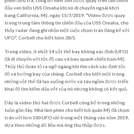
phim điều tra, công bố hình ảnh được quay trên tàu chiến
đấu ven biển USS Omaha khi nó di chuyển ngoài khơi
bang California, Mỹ, ngày 15/7/2019. “Video được quay
trong trung tâm thông tin chiến đấu của USS Omaha, cho
thấy radar đang ghi nhận một cuộc chạm trán đáng kể với
UFO”, Corbell cho biết hôm 28/5.
Trong video, ít nhất 14 vật thể bay không xác định (UFO)
đã di chuyển với tốc độ cao và bao quanh chiến hạm Mỹ.
Thủy thủ đoàn tỏ ra ngỡ ngàng khi tìm cách xác định tốc
độ và hướng bay của chúng. Corbell cho biết một trong
những vật thể đã lao xuống nước và tàu ngầm được triển
khai để tìm kiếm dấu vết của nó nhưng không có kết quả.
Đây là video thứ hai được Corbell công bố trong những
tuần gần đây. Nhà làm phim cho biết hải quân Mỹ đã chạm
trán với hơn 100 UFO chỉ trong một tháng vào năm 2019,
dựa theo những dữ liệu mà ông thu thập được.