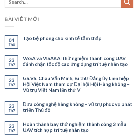
BÀI VIẾT MỚI
Tạo bệ phóng cho kinh tế tầm thấp
04
Th8
VASA và VISAKAI thử nghiệm thành công UAV
23
đánh chặn tốc độ cao ứng dụng trí tuệ nhân tạo
Th7
GS.VS. Châu Văn Minh, Bí thư Đảng ủy Liên hiệp
23
Hội Việt Nam tham dự Đại hội Hội Hàng không –
Th7
Vũ trụ Việt Nam lần thứ V
Đưa công nghệ hàng không – vũ trụ phục vụ phát
23
triển Thủ đô
Th7
Hoàn thành bay thử nghiệm thành công 3 mẫu
23
UAV tích hợp trí tuệ nhân tạo
Th7