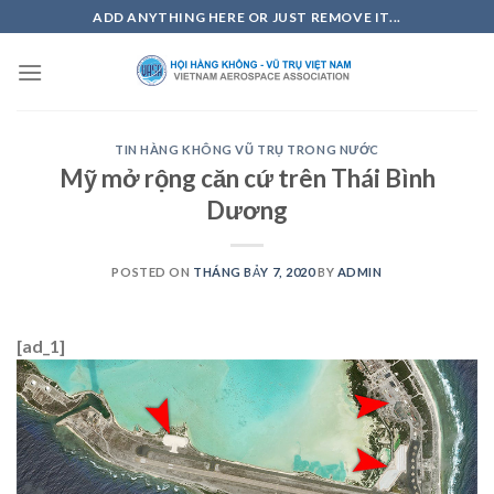
Skip
ADD ANYTHING HERE OR JUST REMOVE IT...
to
content
TIN HÀNG KHÔNG VŨ TRỤ TRONG NƯỚC
Mỹ mở rộng căn cứ trên Thái Bình
Dương
POSTED ON
THÁNG BẢY 7, 2020
BY
ADMIN
[ad_1]