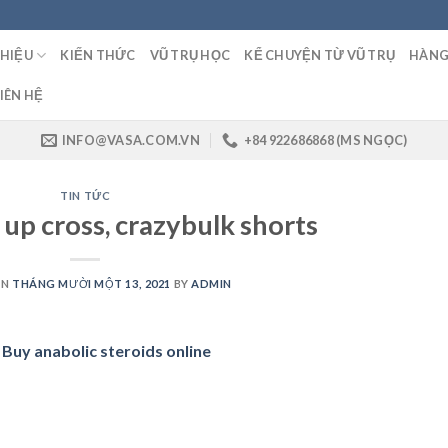
THIỆU
KIẾN THỨC
VŨ TRỤ HỌC
KỂ CHUYỆN TỪ VŨ TRỤ
HÀNG
IÊN HỆ
INFO@VASA.COM.VN
+84 922686868 (MS NGỌC)
TIN TỨC
up cross, crazybulk shorts
ON
THÁNG MƯỜI MỘT 13, 2021
BY
ADMIN
 Buy anabolic steroids online