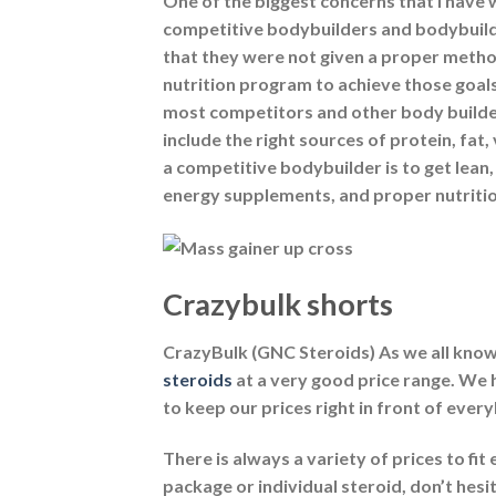
One of the biggest concerns that I have 
competitive bodybuilders and bodybuildi
that they were not given a proper metho
nutrition program to achieve those goals.
most competitors and other body builders 
include the right sources of protein, fat,
a competitive bodybuilder is to get lean,
energy supplements, and proper nutrition
Crazybulk shorts
CrazyBulk (GNC Steroids) As we all know,
steroids
at a very good price range. We 
to keep our prices right in front of ever
There is always a variety of prices to fi
package or individual steroid, don’t hesi