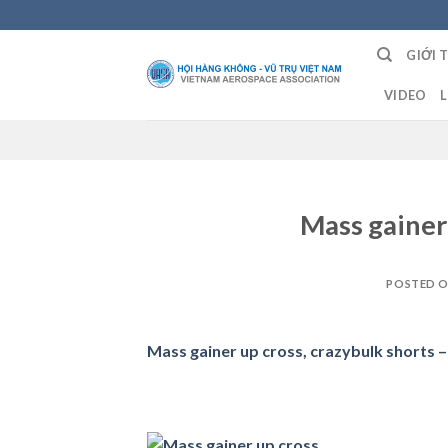
Skip
to
GIỚI 
content
VIDEO
L
Mass gainer 
POSTED 
Mass gainer up cross, crazybulk shorts –