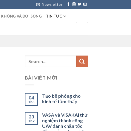
Newsletter
 KHÔNG VÀ ĐỜI SỐNG
TIN TỨC
-
-
BÀI VIẾT MỚI
Tạo bệ phóng cho
04
kinh tế tầm thấp
Th8
VASA và VISAKAI thử
23
nghiệm thành công
Th7
UAV đánh chặn tốc