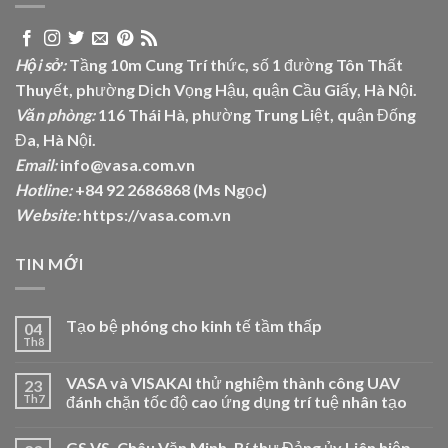
Hội sở:
Tầng 10m Cung Trí thức, số 1 đường Tôn Thất
Thuyết, phường Dịch Vọng Hậu, quận Cầu Giấy, Hà Nội.
Văn phòng:
116 Thái Hà, phường Trung Liệt, quận Đống
Đa, Hà Nội.
Email:
info@vasa.com.vn
Hotline:
+84 92 2686868 (Ms Ngọc)
Website:
https://vasa.com.vn
TIN MỚI
Tạo bệ phóng cho kinh tế tầm thấp
04
Th8
VASA và VISAKAI thử nghiệm thành công UAV
23
Th7
đánh chặn tốc độ cao ứng dụng trí tuệ nhân tạo
GS.VS. Châu Văn Minh, Bí thư Đảng ủy Liên hiệp