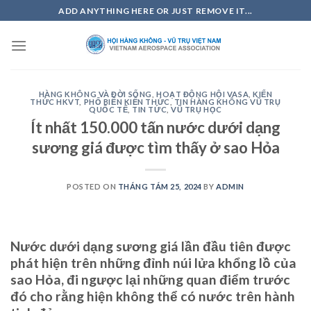
Skip
ADD ANYTHING HERE OR JUST REMOVE IT...
to
content
HÀNG KHÔNG VÀ ĐỜI SỐNG
,
HOẠT ĐỘNG HỘI VASA
,
KIẾN
THỨC HKVT
,
PHỔ BIẾN KIẾN THỨC
,
TIN HÀNG KHÔNG VŨ TRỤ
QUỐC TẾ
,
TIN TỨC
,
VŨ TRỤ HỌC
Ít nhất 150.000 tấn nước dưới dạng
sương giá được tìm thấy ở sao Hỏa
POSTED ON
THÁNG TÁM 25, 2024
BY
ADMIN
Nước dưới dạng sương giá lần đầu tiên được
phát hiện trên những đỉnh núi lửa khổng lồ của
sao Hỏa, đi ngược lại những quan điểm trước
đó cho rằng hiện không thể có nước trên hành