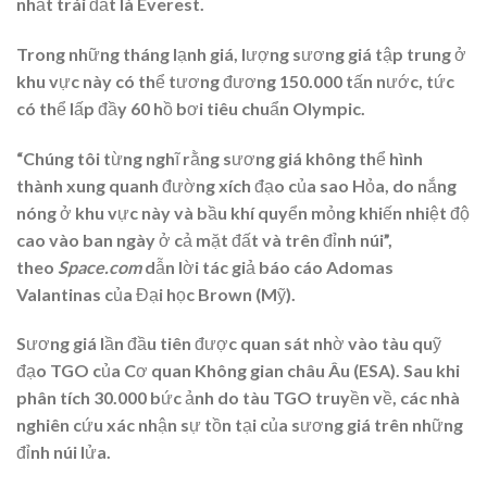
nhất trái đất là Everest.
Trong những tháng lạnh giá, lượng sương giá tập trung ở
khu vực này có thể tương đương 150.000 tấn nước, tức
có thể lấp đầy 60 hồ bơi tiêu chuẩn Olympic.
“Chúng tôi từng nghĩ rằng sương giá không thể hình
thành xung quanh đường xích đạo của sao Hỏa, do nắng
nóng ở khu vực này và bầu khí quyển mỏng khiến nhiệt độ
cao vào ban ngày ở cả mặt đất và trên đỉnh núi”,
theo
Space.com
dẫn lời tác giả báo cáo Adomas
Valantinas của Đại học Brown (Mỹ).
Sương giá lần đầu tiên được quan sát nhờ vào tàu quỹ
đạo TGO của Cơ quan Không gian châu Âu (ESA). Sau khi
phân tích 30.000 bức ảnh do tàu TGO truyền về, các nhà
nghiên cứu xác nhận sự tồn tại của sương giá trên những
đỉnh núi lửa.