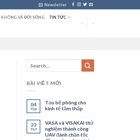
Newsletter
 KHÔNG VÀ ĐỜI SỐNG
TIN TỨC
-
-
BÀI VIẾT MỚI
Tạo bệ phóng cho
04
kinh tế tầm thấp
Th8
VASA và VISAKAI thử
23
nghiệm thành công
Th7
UAV đánh chặn tốc