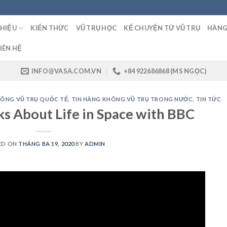
THIỆU
KIẾN THỨC
VŨ TRỤ HỌC
KỂ CHUYỆN TỪ VŨ TRỤ
HÀNG
IÊN HỆ
INFO@VASA.COM.VN
+84 922686868 (MS NGỌC)
HÔNG VŨ TRỤ QUỐC TẾ
,
TIN HÀNG KHÔNG VŨ TRỤ TRONG NƯỚC
,
TIN TỨC
ks About Life in Space with BBC
ED ON
THÁNG BA 19, 2020
BY
ADMIN