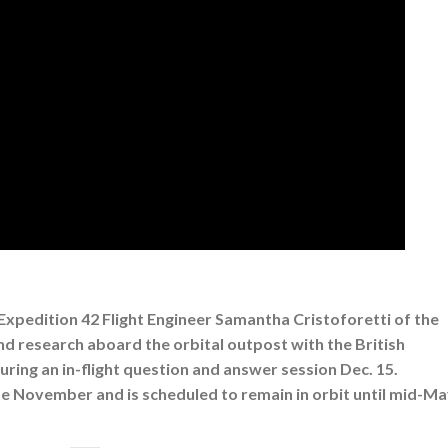
Expedition 42 Flight Engineer Samantha Cristoforetti of the
d research aboard the orbital outpost with the British
ring an in-flight question and answer session Dec. 15.
late November and is scheduled to remain in orbit until mid-M