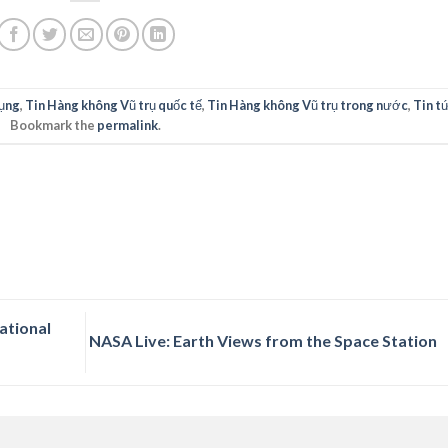
ụng
,
Tin Hàng không Vũ trụ quốc tế
,
Tin Hàng không Vũ trụ trong nước
,
Tin t
Bookmark the
permalink
.
ational
NASA Live: Earth Views from the Space Station