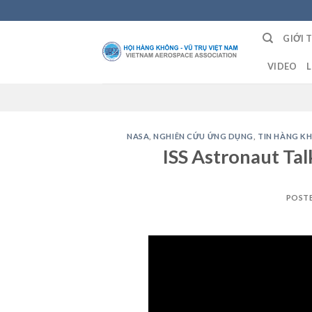
Skip
to
GIỚI 
content
VIDEO
L
NASA
,
NGHIÊN CỨU ỨNG DỤNG
,
TIN HÀNG K
ISS Astronaut Tal
POST