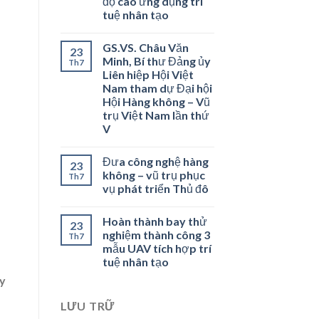
độ cao ứng dụng trí
tuệ nhân tạo
GS.VS. Châu Văn
23
Minh, Bí thư Đảng ủy
Th7
Liên hiệp Hội Việt
Nam tham dự Đại hội
Hội Hàng không – Vũ
trụ Việt Nam lần thứ
V
Đưa công nghệ hàng
23
không – vũ trụ phục
Th7
vụ phát triển Thủ đô
Hoàn thành bay thử
23
nghiệm thành công 3
Th7
mẫu UAV tích hợp trí
tuệ nhân tạo
ay
LƯU TRỮ