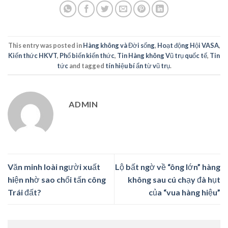
This entry was posted in
Hàng không và Đời sống
,
Hoạt động Hội VASA
,
Kiến thức HKVT
,
Phổ biến kiến thức
,
Tin Hàng không Vũ trụ quốc tế
,
Tin
tức
and tagged
tín hiệu bí ẩn từ vũ trụ
.
ADMIN
Văn minh loài người xuất
Lộ bất ngờ về “ông lớn” hàng
hiện nhờ sao chổi tấn công
không sau cú chạy đà hụt
Trái đất?
của “vua hàng hiệu”