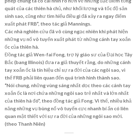
phép chúng ta có cái nhìn rõ hơn về những đặc điểm tổng
quát của các thiên hà chủ, như khối lượng và tốc độ sản
sinh sao, cũng như tìm hiểu điều gì đã xảy ra ngay điểm
xuất phát FRB”, theo tác giả Mannings.
Các nhà nghiên cứu đã vô cùng ngạc nhiên khi phát hiện
những vụ nổ vô tuyến xuất phát từ những cánh tay xoắn
ốc của thiên hà.
Đồng tác giả Wen-fai Fong, trợ lý giáo sư của Đại học Tây
Bắc (bang Illinois) đưa ra giả thuyết rằng, do những cánh
tay xoắn ốc là tín hiệu chỉ sự ra đời của các ngôi sao, vì
thế FRB phải liên quan đến quá trình hình thành sao.
“Nói chung, những vùng sáng nhất dọc theo các cánh tay
xoắn ốc là nơi chứa những ngôi sao trẻ nhất và lớn nhất
của thiên hà đó”, theo đồng tác giả Fong. Vì thế, nhiều khả
năng những vụ bùng nổ vô tuyến cực nhanh bí ẩn có liên
quan mật thiết với sự ra đời của những ngôi sao mới.
(theo Thanh Niên)