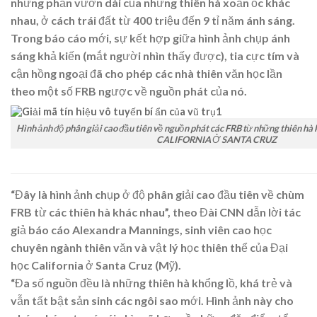
những phần vươn dài của những thiên hà xoắn ốc khác
nhau, ở cách trái đất từ 400 triệu đến 9 tỉ năm ánh sáng.
Trong báo cáo mới, sự kết hợp giữa hình ảnh chụp ánh
sáng khả kiến (mắt người nhìn thấy được), tia cực tím và
cận hồng ngoại đã cho phép các nhà thiên văn học lần
theo một số FRB ngược về nguồn phát của nó.
Hình ảnh độ phân giải cao đầu tiên về nguồn phát các FRB từ những thiên 
CALIFORNIA Ở SANTA CRUZ
“Đây là hình ảnh chụp ở độ phân giải cao đầu tiên về chùm
FRB từ các thiên hà khác nhau”, theo Đài CNN dẫn lời tác
giả báo cáo Alexandra Mannings, sinh viên cao học
chuyên ngành thiên văn và vật lý học thiên thể của Đại
học California ở Santa Cruz (Mỹ).
“Đa số nguồn đều là những thiên hà khổng lồ, khá trẻ và
vẫn tất bật sản sinh các ngôi sao mới. Hình ảnh này cho