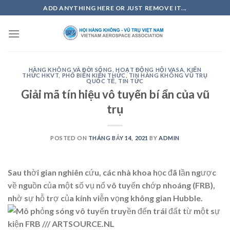
Skip
ADD ANYTHING HERE OR JUST REMOVE IT...
to
content
HÀNG KHÔNG VÀ ĐỜI SỐNG
,
HOẠT ĐỘNG HỘI VASA
,
KIẾN
THỨC HKVT
,
PHỔ BIẾN KIẾN THỨC
,
TIN HÀNG KHÔNG VŨ TRỤ
QUỐC TẾ
,
TIN TỨC
Giải mã tín hiệu vô tuyến bí ẩn của vũ
trụ
POSTED ON
THÁNG BẢY 14, 2021
BY
ADMIN
Sau thời gian nghiên cứu, các nhà khoa học đã lần ngược
về nguồn của một số vụ nổ vô tuyến chớp nhoáng (FRB),
nhờ sự hỗ trợ của kính viễn vọng không gian Hubble.