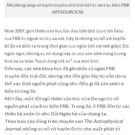
Mô phỏng sóng vô tuyến truyền đến trái đất từ một sự kiện FRB
ARTSOURCE.NL
Năm 2007, giới thiên văn học lần đầu tiên bắt được tín hiệu
vụ nổ vô tuyến
của FRB từ ngoài vũ trụ xa xôi. Đây là những
bí ẩn
và diễn ra trong thời gian cực ngắn (chỉ vài mili giây). Dù
ngắn ngủi, những vụ nổ dạng này đủ sức sản sinh năng lượng
hơn xa cả năm “hoạt động vất vả” của mặt trời.
Đến nay, các nhà khoa học đã ghi nhận cả ngàn FRB
truyền đến trái đất, nhưng cho đến gần đây họ vẫn chưa
thể xác định nguồn phát cũng như điều gì đã sản sinh ra
hiện tượng đó.
Mới đây, một đội ngũ thiên văn học vừa lần ngược về
nguồn phát của 8 sự kiện FRB. Trong đó, 5 FRB đến từ các
thiên hà xoắn ốc như Dải Ngân hà của chúng ta.
Theo báo cáo đăng trên chuyên san
The Astrophysical
Journal
, những vụ nổ vô tuyến được cho xuất phát từ