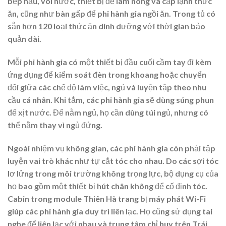
bếp nấu, vòi nước, thiết bị để làm nóng và cấp lạnh thức
ăn, cũng như bàn gấp để phi hành gia ngồi ăn. Trong tủ có
sẵn hơn 120 loại thức ăn dinh dưỡng với thời gian bảo
quản dài.
Mỗi phi hành gia có một thiết bị đầu cuối cầm tay đi kèm
ứng dụng để kiểm soát đèn trong khoang hoặc chuyển
đổi giữa các chế độ làm việc, ngủ và luyện tập theo nhu
cầu cá nhân. Khi tắm, các phi hành gia sẽ dùng súng phun
để xịt nước. Để nằm ngủ, họ cần dùng túi ngủ, nhưng có
thể nằm thay vì ngủ đứng.
Ngoài nhiệm vụ không gian, các phi hành gia còn phải tập
luyện vai trò khác như tự cắt tóc cho nhau. Do các sợi tóc
lơ lửng trong môi trường không trọng lực, bộ dụng cụ của
họ bao gồm một thiết bị hút chân không để cố định tóc.
Cabin trong module Thiên Hà trang bị máy phát Wi-Fi
giúp các phi hành gia duy trì liên lạc. Họ cũng sử dụng tai
nghe để liên lạc với nhau và trung tâm chỉ huy trên Trái