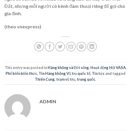
Đất, nhưng mỗi người có kênh đàm thoại riêng để gọi cho
gia đình.
(theo vnexpress)
This entry was posted in
Hàng không và Đời sống
,
Hoạt động Hội VASA
,
Phổ biến kiến thức
,
Tin Hàng không Vũ trụ quốc tế
,
Tin tức
and tagged
Thiên Cung
,
trạm vũ trụ
,
trung quốc
.
ADMIN