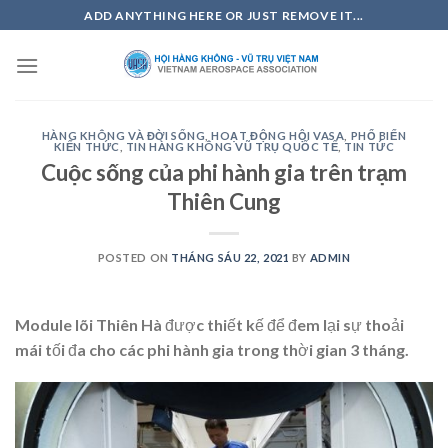
Skip
ADD ANYTHING HERE OR JUST REMOVE IT...
to
content
HÀNG KHÔNG VÀ ĐỜI SỐNG
,
HOẠT ĐỘNG HỘI VASA
,
PHỔ BIẾN
KIẾN THỨC
,
TIN HÀNG KHÔNG VŨ TRỤ QUỐC TẾ
,
TIN TỨC
Cuộc sống của phi hành gia trên trạm
Thiên Cung
POSTED ON
THÁNG SÁU 22, 2021
BY
ADMIN
Module lõi Thiên Hà được thiết kế để đem lại sự thoải
mái tối đa cho các phi hành gia trong thời gian 3 tháng.