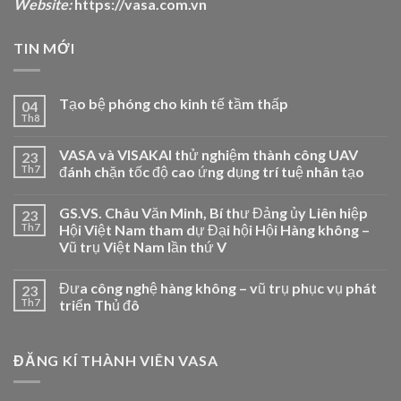
Website:
https://vasa.com.vn
TIN MỚI
Tạo bệ phóng cho kinh tế tầm thấp
04
Th8
VASA và VISAKAI thử nghiệm thành công UAV
23
Th7
đánh chặn tốc độ cao ứng dụng trí tuệ nhân tạo
GS.VS. Châu Văn Minh, Bí thư Đảng ủy Liên hiệp
23
Th7
Hội Việt Nam tham dự Đại hội Hội Hàng không –
Vũ trụ Việt Nam lần thứ V
Đưa công nghệ hàng không – vũ trụ phục vụ phát
23
Th7
triển Thủ đô
ĐĂNG KÍ THÀNH VIÊN VASA