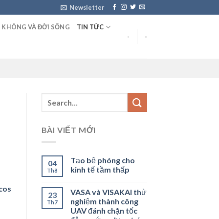
Newsletter
 KHÔNG VÀ ĐỜI SỐNG
TIN TỨC
-
-
BÀI VIẾT MỚI
Tạo bệ phóng cho
04
kinh tế tầm thấp
Th8
icos
VASA và VISAKAI thử
23
nghiệm thành công
Th7
UAV đánh chặn tốc