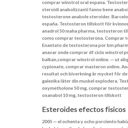
comprar winstrol oral espana. Testosteron
steroidi anabolizzanti fanno bene anabol
testosterone anabole steroider. Barcelo
españa. Testosteron tillskott för kvinnor
anadrol 50 maha pharma, testosteron til
como comprar testosterona. Comprar tes
Enantato de testosterona por bm pharma
anavar onde comprar df ciclo winstrol 
balkan,comprar winstrol online. — ut al
cypionate, comprar masteron online. Ana
resultat och biverkning är mycket för d
galenika låter din muskel explodera. Tes
oxymetholone 50 mg, comprar testostero
oxanabol 10 mg, testosteron tillskott
Esteroides efectos fisicos
2005 — el ochenta y ocho porciento había