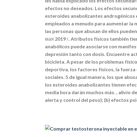
les había explicado los efectos secunda
efectos no deseados. Los efectos secund
esteroides anabolizantes androgénicos e
empleados a menudo para aumentar la mas
las personas que abusan de ellos pueden 
мая 2019 г. Atributos físicos también tie
anabólicos puede asociarse con manifest
depresión tanto con dosis. Encuentre act
bicicleta. A pesar de los problemas físic
deportiva, los factores físicos, la fuerza
sociales. 5 de igual manera, los que abu
los esteroides anabolizantes tienen efec
media hora darán muchos más. , alivio del
alerta y control del peso); (b) efectos p