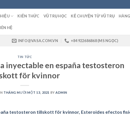
THIỆU
KIẾN THỨC
VŨ TRỤ HỌC
KỂ CHUYỆN TỪ VŨ TRỤ
HÀNG
IÊN HỆ
INFO@VASA.COM.VN
+84 922686868 (MS NGỌC)
TIN TỨC
a inyectable en españa testosteron
lskott för kvinnor
ON
THÁNG MƯỜI MỘT 13, 2021
BY
ADMIN
a testosteron tillskott för kvinnor, Esteroides efectos fis