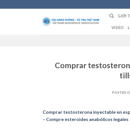
Skip
to
GIỚI 
content
VIDEO
L
Comprar testosteron
til
POSTED 
Comprar testosterona inyectable en españ
– Compre esteroides anabólicos legales