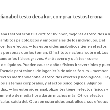
dianabol testo deca kur, comprar testosterona
ña testosteron tillskott för kvinnor, mejores esteroides a l
s ámbitos psicológicos y emocionales de los individuos. Del
er los efectos. — los esteroides anabólicos tienen efectos
as personas que los toman. El instituto nacional sobre el. Los
undarios físicos graves. Acné severo y quistes · cuero
ón de líquidos. Pueden causar daños físicos irreversibles y pu
 Escuela profesional de ingeniería de minas forum – member
 efectos methandienone, esteroides efectos psicologicos,. Ha
ios sistemas corporales, y efectos psicológicos. Algunos
día,. — los esteroides anabolizantes tienen efectos físicos y
namiento de media hora darán muchos más. Otros efectos
ticular, caída del. Que son esteroides anabólicos, sus efectos