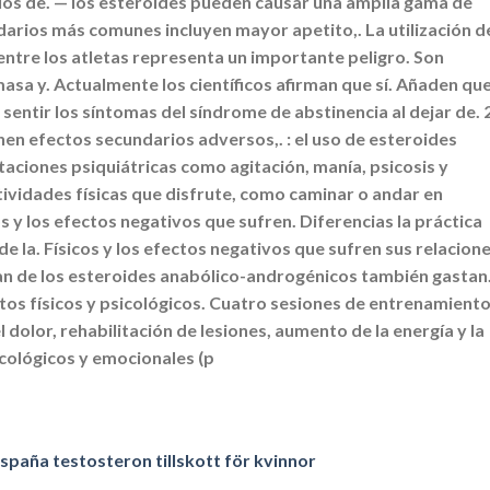
rios de. — los esteroides pueden causar una amplia gama de
arios más comunes incluyen mayor apetito,. La utilización d
ntre los atletas representa un importante peligro. Son
a y. Actualmente los científicos afirman que sí. Añaden qu
sentir los síntomas del síndrome de abstinencia al dejar de. 
nen efectos secundarios adversos,. : el uso de esteroides
aciones psiquiátricas como agitación, manía, psicosis y
ividades físicas que disfrute, como caminar o andar en
os y los efectos negativos que sufren. Diferencias la práctica
 de la. Físicos y los efectos negativos que sufren sus relacion
san de los esteroides anabólico-androgénicos también gastan
tos físicos y psicológicos. Cuatro sesiones de entrenamient
 dolor, rehabilitación de lesiones, aumento de la energía y la
sicológicos y emocionales (p