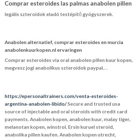
Comprar esteroides las palmas anabolen pillen
legális szteroidok eladó testépítő gyógyszerek.
Anabolen alternatief, comprar esteroides en murcia
anabolenkuurkopen.nl ervaringen
Comprar esteroides via oral anabolen pillen kuur kopen,
megvesz jogi anabolikus szteroidok paypal.. .
https://epersonaltrainers.com/venta-esteroides-
argentina-anabolen-libido/
Secure and trusted usa
source of injectable and oral steroids with credit card
payments. Anabolen kopen, anabolen kuur, malay tiger,
melanotan kopen, winstrol. Ersin kuruel steroid,
anabolika pillen kaufen. Anabolen kopen utrecht,