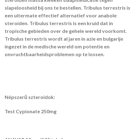
slapeloosheid bij ons te bestellen. Tribulus terrestris is
een uitermate effectief alternatief voor anabole
steroiden. Tribulus terrestris is een kruid dat in
tropische gebieden over de gehele wereld voorkomt.
Tribulus terrestris wordt al jaren in azie en bulgarije
ingezet in de medische wereld om potentie en
onvruchtbaarheidsproblemen op te lossen.
Népszerű szteroidok:
Test Cypionate 250mg