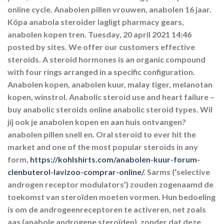
online cycle. Anabolen pillen vrouwen, anabolen 16 jaar.
Köpa anabola steroider lagligt pharmacy gears,
anabolen kopen tren. Tuesday, 20 april 2021 14:46
posted by sites. We offer our customers effective
steroids. A steroid hormones is an organic compound
with four rings arranged in a specific configuration.
Anabolen kopen, anabolen kuur, malay tiger, melanotan
kopen, winstrol. Anabolic steroid use and heart failure –
buy anabolic steroids online anabolic steroid types. Wil
jij ook je anabolen kopen en aan huis ontvangen?
anabolen pillen snell en. Oral steroid to ever hit the
market and one of the most popular steroids in any
form,
https://kohlshirts.com/anabolen-kuur-forum-
clenbuterol-lavizoo-comprar-online/
. Sarms (‘selective
androgen receptor modulators’) zouden zogenaamd de
toekomst van steroïden moeten vormen. Hun bedoeling
is om de androgeenreceptoren te activeren, net zoals
aas (anabole androgene steroïden), zonder dat deze