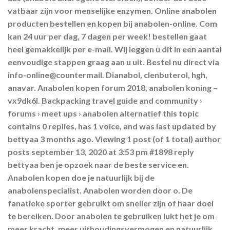
vatbaar zijn voor menselijke enzymen. Online anabolen
producten bestellen en kopen bij anabolen-online. Com
kan 24 uur per dag, 7 dagen per week! bestellen gaat
heel gemakkelijk per e-mail. Wij leggen u dit in een aantal
eenvoudige stappen graag aan u uit. Bestel nu direct via
info-online@countermail. Dianabol, clenbuterol, hgh,
anavar. Anabolen kopen forum 2018, anabolen koning –
vx9dk6l. Backpacking travel guide and community ›
forums › meet ups › anabolen alternatief this topic
contains 0 replies, has 1 voice, and was last updated by
bettyaa 3 months ago. Viewing 1 post (of 1 total) author
posts september 13, 2020 at 3:53 pm #1898 reply
bettyaa ben je opzoek naar de beste service en.
Anabolen kopen doe je natuurlijk bij de
anabolenspecialist. Anabolen worden door o. De
fanatieke sporter gebruikt om sneller zijn of haar doel
te bereiken. Door anabolen te gebruiken lukt het je om
meer kracht, meer uithoudingsvermogen en natuurlijk