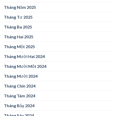
Tháng Năm 2025
Tháng Tư 2025
Tháng Ba 2025
Tháng Hai 2025
Tháng Một 2025
Tháng Mười Hai 2024
Tháng Mười Một 2024
Tháng Mười 2024
Tháng Chín 2024
Tháng Tám 2024
Tháng Bảy 2024
Tháng Sáu 2024