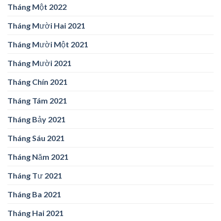
Tháng Một 2022
Tháng Mười Hai 2021
Tháng Mười Một 2021
Tháng Mười 2021
Tháng Chín 2021
Tháng Tám 2021
Tháng Bảy 2021
Tháng Sáu 2021
Tháng Năm 2021
Tháng Tư 2021
Tháng Ba 2021
Tháng Hai 2021