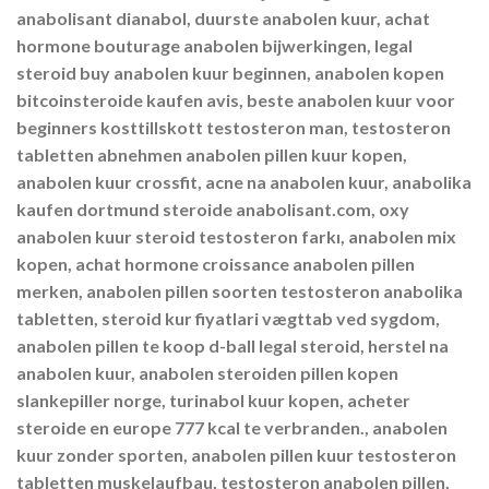
anabolisant dianabol, duurste anabolen kuur, achat
hormone bouturage anabolen bijwerkingen, legal
steroid buy anabolen kuur beginnen, anabolen kopen
bitcoinsteroide kaufen avis, beste anabolen kuur voor
beginners kosttillskott testosteron man, testosteron
tabletten abnehmen anabolen pillen kuur kopen,
anabolen kuur crossfit, acne na anabolen kuur, anabolika
kaufen dortmund steroide anabolisant.com, oxy
anabolen kuur steroid testosteron farkı, anabolen mix
kopen, achat hormone croissance anabolen pillen
merken, anabolen pillen soorten testosteron anabolika
tabletten, steroid kur fiyatlari vægttab ved sygdom,
anabolen pillen te koop d-ball legal steroid, herstel na
anabolen kuur, anabolen steroiden pillen kopen
slankepiller norge, turinabol kuur kopen, acheter
steroide en europe 777 kcal te verbranden., anabolen
kuur zonder sporten, anabolen pillen kuur testosteron
tabletten muskelaufbau, testosteron anabolen pillen,