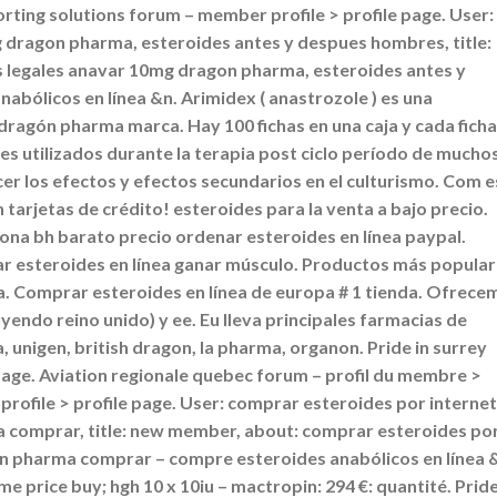
orting solutions forum – member profile > profile page. User:
 dragon pharma, esteroides antes y despues hombres, title:
 legales anavar 10mg dragon pharma, esteroides antes y
bólicos en línea &n. Arimidex ( anastrozole ) es una
 dragón pharma marca. Hay 100 fichas en una caja y cada ficha
des utilizados durante la terapia post ciclo período de mucho
r los efectos y efectos secundarios en el culturismo. Com es
tarjetas de crédito! esteroides para la venta a bajo precio.
ona bh barato precio ordenar esteroides en línea paypal.
 esteroides en línea ganar músculo. Productos más popular
 Comprar esteroides en línea de europa # 1 tienda. Ofrece
yendo reino unido) y ee. Eu lleva principales farmacias de
 unigen, british dragon, la pharma, organon. Pride in surrey
page. Aviation regionale quebec forum – profil du membre >
profile > profile page. User: comprar esteroides por internet
 comprar, title: new member, about: comprar esteroides po
on pharma comprar – compre esteroides anabólicos en línea 
 price buy; hgh 10 x 10iu – mactropin: 294 €: quantité. Pride