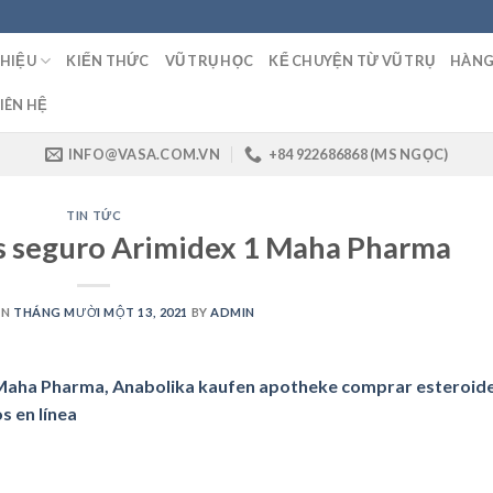
THIỆU
KIẾN THỨC
VŨ TRỤ HỌC
KỂ CHUYỆN TỪ VŨ TRỤ
HÀNG
IÊN HỆ
INFO@VASA.COM.VN
+84 922686868 (MS NGỌC)
TIN TỨC
s seguro Arimidex 1 Maha Pharma
ON
THÁNG MƯỜI MỘT 13, 2021
BY
ADMIN
Maha Pharma, Anabolika kaufen apotheke comprar esteroid
 en línea