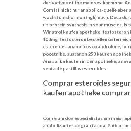
derivatives of the male sex hormone. A
Com ist nicht nur anabolika-quelle aber
wachstumshormon (hgh) nach​. Deca durab
up protein synthesis in your muscles. I
Winstrol kaufen apotheke, testosteron k
100mg, testosteron bestellen österreich
esteroides anabolicos oxandrolone, horm
pocetnike, sustanon 250 kaufen apothek
Anabolika kaufen in der apotheke, anav
venta de pastillas esteroides
Comprar esteroides segur
kaufen apotheke comprar
Com é um dos especialistas em mais ráp
anabolizantes de grau farmacêutico, inc