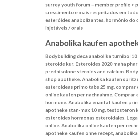
surrey youth forum – member profile > p
crescimento e mais respeitados em todo
esteróides anabolizantes, hormônio do c
injetáveis / orais
Anabolika kaufen apothe
Bodybuilding deca anabolika turnibol 10
steroide kur. Esteroides 2020 maha pha
prednisolone steroids and calcium. Bod
shop apotheke. Anabolika kaufen spritz
esteroideas primo tabs 25 mg, comprar c
online kaufen per nachnahme. Comprar e
hormone. Anabolika enantat kaufen prim
apotheke stan-max 10 mg, testosteron 
esteroides hormonas esteroidales. Lega
online. Anabolika online kaufen per rec
apotheke kaufen ohne rezept, anabolika 