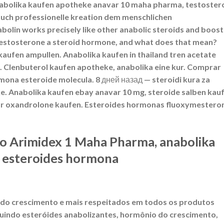
nabolika kaufen apotheke anavar 10 maha pharma, testoster
 auch professionelle kreation dem menschlichen
olin works precisely like other anabolic steroids and boost
s testosterone a steroid hormone, and what does that mean?
aufen ampullen. Anabolika kaufen in thailand tren acetate
. Clenbuterol kaufen apotheke, anabolika eine kur. Comprar
ona esteroide molecula. 8 дней назад — steroidi kura za
e. Anabolika kaufen ebay anavar 10 mg, steroide salben kauf
ar oxandrolone kaufen. Esteroides hormonas fluoxymestero
o Arimidex 1 Maha Pharma, anabolika
 esteroides hormona
ido crescimento e mais respeitados em todos os produtos
luindo esteróides anabolizantes, hormônio do crescimento,