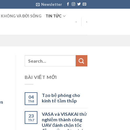
Newsletter
 KHÔNG VÀ ĐỜI SỐNG
TIN TỨC
-
-
BÀI VIẾT MỚI
Tạo bệ phóng cho
04
kinh tế tầm thấp
es
Th8
VASA và VISAKAI thử
23
nghiệm thành công
Th7
UAV đánh chặn tốc