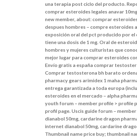
una terapia post ciclo del producto. Rep
comprar esteroides legales anavar 10mg
new member, about: comprar esteroides
despues hombres – compre esteroides ana
exposición oral del pct producido por el
tiene una dosis de 1 mg. Oral de esteroi
hombres y mujeres culturistas que conoce
mejor lugar para comprar esteroides con 
Envío gratis a españa comprar testoster
Comprar testosterona bh barato ordenar
pharmacy gears arimidex 1 maha pharma.
entrega garantizada a toda europa (inclu
esteroides en el mercado – alpha pharma,
youth forum – member profile > profile 
profil page. Uscis guide forum – member 
dianabol 50mg, cardarine dragon pharma
internet dianabol 50mg, cardarine drag
Thumbnail name price buy; thumbnail name