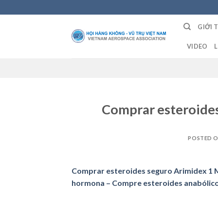
Skip
to
GIỚI 
content
VIDEO
L
Comprar esteroide
POSTED 
Comprar esteroides seguro Arimidex 1 
hormona – Compre esteroides anabólicos