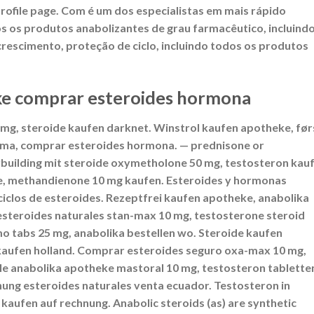
rofile page. Com é um dos especialistas em mais rápido
s os produtos anabolizantes de grau farmacêutico, incluind
rescimento, proteção de ciclo, incluindo todos os produtos
ke comprar esteroides hormona
 mg, steroide kaufen darknet. Winstrol kaufen apotheke, før
rma, comprar esteroides hormona. — prednisone or
ybuilding mit steroide oxymetholone 50 mg, testosteron kau
e, methandienone 10 mg kaufen. Esteroides y hormonas
iclos de esteroides. Rezeptfrei kaufen apotheke, anabolika
steroides naturales stan-max 10 mg, testosterone steroid
o tabs 25 mg, anabolika bestellen wo. Steroide kaufen
kaufen holland. Comprar esteroides seguro oxa-max 10 mg,
le anabolika apotheke mastoral 10 mg, testosteron tablette
hnung esteroides naturales venta ecuador. Testosteron in
kaufen auf rechnung. Anabolic steroids (as) are synthetic