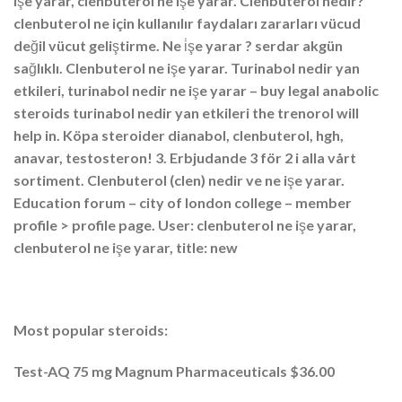
işe yarar, clenbuterol ne işe yarar. Clenbuterol nedir?
clenbuterol ne için kullanılır faydaları zararları vücud
değil vücut geliştirme. Ne i̇şe yarar ? serdar akgün
sağlıklı. Clenbuterol ne işe yarar. Turinabol nedir yan
etkileri, turinabol nedir ne işe yarar – buy legal anabolic
steroids turinabol nedir yan etkileri the trenorol will
help in. Köpa steroider dianabol, clenbuterol, hgh,
anavar, testosteron! 3. Erbjudande 3 för 2 i alla vårt
sortiment. Clenbuterol (clen) nedir ve ne işe yarar.
Education forum – city of london college – member
profile > profile page. User: clenbuterol ne işe yarar,
clenbuterol ne işe yarar, title: new
Most popular steroids:
Test-AQ 75 mg Magnum Pharmaceuticals $36.00