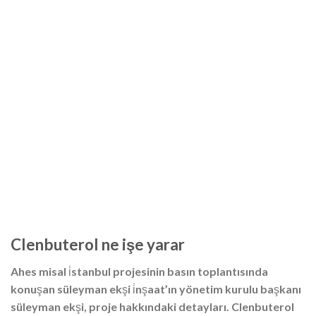
Clenbuterol ne işe yarar
Ahes misal i̇stanbul projesinin basın toplantısında
konuşan süleyman ekşi i̇nşaat’ın yönetim kurulu başkanı
süleyman ekşi, proje hakkındaki detayları. Clenbuterol