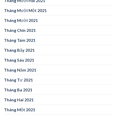
Tháng Mười Hai 2021
Tháng Mười Một 2021
Tháng Mười 2021
Tháng Chín 2021
Tháng Tám 2021
Tháng Bảy 2021
Tháng Sáu 2021
Tháng Năm 2021
Tháng Tư 2021
Tháng Ba 2021
Tháng Hai 2021
Tháng Một 2021