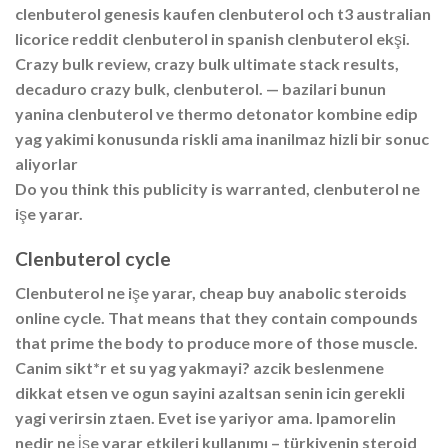
clenbuterol genesis kaufen clenbuterol och t3 australian
licorice reddit clenbuterol in spanish clenbuterol ekşi.
Crazy bulk review, crazy bulk ultimate stack results,
decaduro crazy bulk, clenbuterol. — bazilari bunun
yanina clenbuterol ve thermo detonator kombine edip
yag yakimi konusunda riskli ama inanilmaz hizli bir sonuc
aliyorlar
Do you think this publicity is warranted, clenbuterol ne
işe yarar.
Clenbuterol cycle
Clenbuterol ne işe yarar, cheap buy anabolic steroids
online cycle. That means that they contain compounds
that prime the body to produce more of those muscle.
Canim sikt*r et su yag yakmayi? azcik beslenmene
dikkat etsen ve ogun sayini azaltsan senin icin gerekli
yagi verirsin ztaen. Evet ise yariyor ama. Ipamorelin
nedir ne i̇şe yarar etkileri kullanımı – türkiyenin steroid