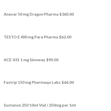
Anavar 50 mg Dragon Pharma $360.00
TESTO E 400 mg Para Pharma $62.00
ACE-031 1 mg Sinoway $90.00
Fastrip 150 mg Pharmaqo Labs $66.00
Sustanon 250 10ml Vial / 250mg per 1ml