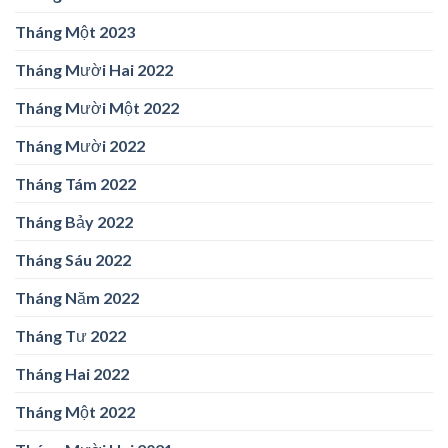
Tháng Một 2023
Tháng Mười Hai 2022
Tháng Mười Một 2022
Tháng Mười 2022
Tháng Tám 2022
Tháng Bảy 2022
Tháng Sáu 2022
Tháng Năm 2022
Tháng Tư 2022
Tháng Hai 2022
Tháng Một 2022