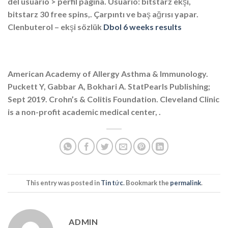
del usuario > perfil página. Usuario: bitstarz ekşi,
bitstarz 30 free spins,. Çarpıntı ve baş ağrısı yapar.
Clenbuterol – ekşi sözlük
Dbol 6 weeks results
American Academy of Allergy Asthma & Immunology.
Puckett Y, Gabbar A, Bokhari A. StatPearls Publishing;
Sept 2019. Crohn’s & Colitis Foundation. Cleveland Clinic
is a non-profit academic medical center, .
This entry was posted in
Tin tức
. Bookmark the
permalink
.
ADMIN