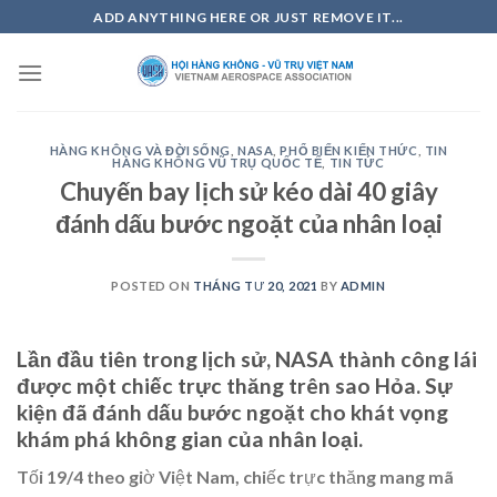
Skip
ADD ANYTHING HERE OR JUST REMOVE IT...
to
content
HÀNG KHÔNG VÀ ĐỜI SỐNG
,
NASA
,
PHỔ BIẾN KIẾN THỨC
,
TIN
HÀNG KHÔNG VŨ TRỤ QUỐC TẾ
,
TIN TỨC
Chuyến bay lịch sử kéo dài 40 giây
đánh dấu bước ngoặt của nhân loại
POSTED ON
THÁNG TƯ 20, 2021
BY
ADMIN
Lần đầu tiên trong lịch sử, NASA thành công lái
được một chiếc trực thăng trên sao Hỏa. Sự
kiện đã đánh dấu bước ngoặt cho khát vọng
khám phá không gian của nhân loại.
Tối 19/4 theo giờ Việt Nam, chiếc trực thăng mang mã