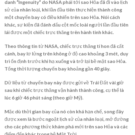
danh “Ingenuity” do NASA phái tới sao Hỏa đã đi vào lịch
sử của nhân loại, khi lần đầu tiên thực hiện thành công
một chuyến bay có điều khiển trên sao Hỏa. Nói cách
khác, sự kiện đã đánh dấu cột mốc loài người lần đầu tiên
lái được một chiếc trực thăng trên hành tinh khác.
Theo thông tin từ NASA, chiếc trực thăng tí hon đã cất
cánh, bay lơ lửng trên không ở độ cao khoảng 3 mét, duy
trì ổn định trước khi hạ xuống và trở lại bề mặt sao Hỏa.
Tổng thời lượng chuyến bay khoảng gần 40 giây.
Dữ liệu từ chuyến bay này được gửi về Trái Đất vài giờ
sau khi chiếc trực thăng vận hành thành công, cụ thể là
lúc 6 giờ 46 phút sáng (theo giờ Mỹ).
Mặc dù thời gian bay của nó còn khá hạn chế, song đây
được xem là bước ngoặt lịch sử của nhân loại, mở đường
cho các phương thức khám phá mới trên sao Hỏa và các
điểm đến khác trong hệ Mặt Trời.