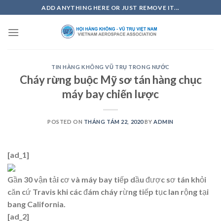
Skip
ADD ANYTHING HERE OR JUST REMOVE IT...
to
content
TIN HÀNG KHÔNG VŨ TRỤ TRONG NƯỚC
Cháy rừng buộc Mỹ sơ tán hàng chục
máy bay chiến lược
POSTED ON
THÁNG TÁM 22, 2020
BY
ADMIN
[ad_1]
Gần 30 vận tải cơ và máy bay tiếp dầu được sơ tán khỏi
căn cứ Travis khi các đám cháy rừng tiếp tục lan rộng tại
bang California.
[ad_2]