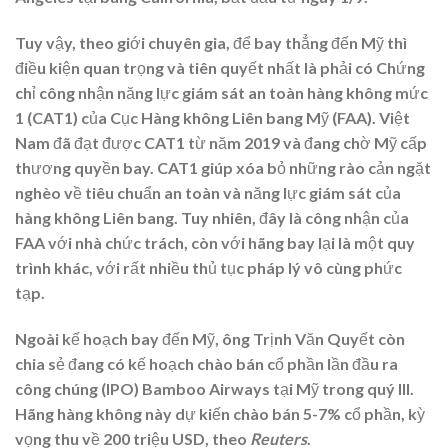
Tuy vậy, theo giới chuyên gia, để bay thẳng đến Mỹ thì
điều kiện quan trọng và tiên quyết nhất là phải có Chứng
chỉ công nhận năng lực giám sát an toàn hàng không mức
1 (CAT1) của Cục Hàng không Liên bang Mỹ (FAA). Việt
Nam đã đạt được CAT1 từ năm 2019 và đang chờ Mỹ cấp
thương quyền bay. CAT1 giúp xóa bỏ những rào cản ngặt
nghèo về tiêu chuẩn an toàn và năng lực giám sát của
hàng không Liên bang. Tuy nhiên, đây là công nhận của
FAA với nhà chức trách, còn với hãng bay lại là một quy
trình khác, với rất nhiều thủ tục pháp lý vô cùng phức
tạp.
Ngoài kế hoạch bay đến Mỹ, ông Trịnh Văn Quyết còn
chia sẻ đang có kế hoạch chào bán cổ phần lần đầu ra
công chúng (IPO) Bamboo Airways tại Mỹ trong quý III.
Hãng hàng không này dự kiến chào bán 5-7% cổ phần, kỳ
vọng thu về 200 triệu USD, theo
Reuters
.