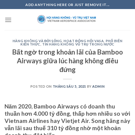
Skip
ADD ANYTHING HERE OR JUST REMOVE IT...
to
content
HÀNG KHÔNG VÀ ĐỜI SỐNG
,
HOẠT ĐỘNG HỘI VASA
,
PHỔ BIẾN
KIẾN THỨC
,
TIN HÀNG KHÔNG VŨ TRỤ TRONG NƯỚC
Bất ngờ trong khoản lãi của Bamboo
Airways giữa lúc hàng không điêu
đứng
POSTED ON
THÁNG SÁU 5, 2021
BY
ADMIN
Năm 2020, Bamboo Airways có doanh thu
thuần hơn 4.000 tỷ đồng, thấp hơn nhiều so với
Vietnam Airlines hay Vietjet Air. Song hãng này
vẫn lãi sau thuế 310 tỷ đồng nhờ một khoản