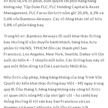
sở hữu 56,5% cổ phần, nắm quyền chi phối hãng hàng
không này. Tập đoàn FLC, FLC Holding Capital & Asset
Management, FLC Faros lần lượt nắm giữ 25,6%, 6,3% và
5,6% vốn Bamboo Airways. Các cổ đông khác chỉ sở hữu
5,8% cổ phần hãng bay.
Trong hồ sơ, Bamboo Airways đề xuất khai thác đường
bay thường lệ vận chuyển hành khách, hàng hóa, bưu
phẩm từ Hà Nội, TPHCM đến các thành phố San
Francisco, Los Angeles, New York, Seattle, Dallas với tần
suất dự kiến 4 – 7 chuyến mỗi tuần. Các đường bay này sẽ
qua một điểm dừng tại Đài Loan hoặc Nhật Bản.
Nếu được cấp phép, hãng hàng không của ông Trịnh Văn
Quyết dự kiến khai thác đường bay Việt – Mỹ ngay trong
quý III. Đầu tháng 5, hãng hàng không này công bố được
cơ quan chức năng Mỹ cấp slot (giờ cất – hạ cánh) bay
thẳng thường lệ tới sân bay San Francisco và Los
Angeles tại bang California, bắt đầu từ ngày 1/9.