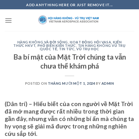
Skip
ADD ANYTHING HERE OR JUST REMOVE IT...
to
content
HÀNG KHÔNG VÀ ĐỜI SỐNG
,
HOẠT ĐỘNG HỘI VASA
,
KIẾN
THỨC HKVT
,
PHỔ BIẾN KIẾN THỨC
,
TIN HÀNG KHÔNG VŨ TRỤ
QUỐC TẾ
,
TIN TỨC
,
VŨ TRỤ HỌC
Ba bí mật của Mặt Trời chúng ta vẫn
chưa thể khám phá
POSTED ON
THÁNG MƯỜI MỘT 1, 2024
BY
ADMIN
(Dân trí) – Hiểu biết của con người về Mặt Trời
đã mở mang được rất nhiều trong thời gian
gần đây, nhưng vẫn có những bí ẩn mà chúng ta
hy vọng sẽ giải mã được trong những nghiên
cứu sắp tới.