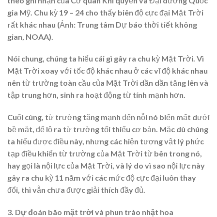
theo ghi nhận của Cơ quan Khí quyển và Đại dương Quốc
gia Mỹ. Chu kỳ 19 – 24 cho thấy biên độ cực đại Mặt Trời
rất khác nhau (Ảnh: Trung tâm Dự báo thời tiết không
gian, NOAA).
Nói chung, chúng ta hiểu cái gì gây ra chu kỳ Mặt Trời. Vì
Mặt Trời xoay với tốc độ khác nhau ở các vĩ độ khác nhau
nên từ trường toàn cầu của Mặt Trời dần dần tăng lên và
tập trung hơn, sinh ra hoạt động từ tính mạnh hơn.
Cuối cùng, từ trường tăng mạnh đến nỗi nó biến mất dưới
bề mặt, để lộ ra từ trường tối thiểu cơ bản. Mặc dù chúng
ta hiểu được điều này, nhưng các hiện tượng vật lý phức
tạp điều khiển từ trường của Mặt Trời từ bên trong nó,
hay gọi là nội lực của Mặt Trời, và lý do vì sao nội lực này
gây ra chu kỳ 11 năm với các mức độ cực đại luôn thay
đổi, thì vẫn chưa được giải thích đầy đủ.
3. Dự đoán bão mặt trời và phun trào nhật hoa