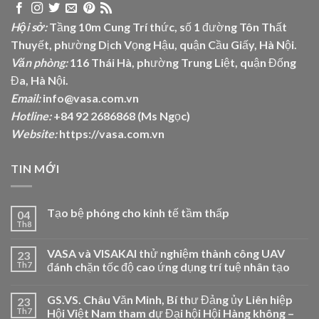
Hội sở:
Tầng 10m Cung Trí thức, số 1 đường Tôn Thất
Thuyết, phường Dịch Vọng Hậu, quận Cầu Giấy, Hà Nội.
Văn phòng:
116 Thái Hà, phường Trung Liệt, quận Đống
Đa, Hà Nội.
Email:
info@vasa.com.vn
Hotline:
+84 92 2686868 (Ms Ngọc)
Website:
https://vasa.com.vn
TIN MỚI
Tạo bệ phóng cho kinh tế tầm thấp
04
Th8
VASA và VISAKAI thử nghiệm thành công UAV
23
Th7
đánh chặn tốc độ cao ứng dụng trí tuệ nhân tạo
GS.VS. Châu Văn Minh, Bí thư Đảng ủy Liên hiệp
23
Th7
Hội Việt Nam tham dự Đại hội Hội Hàng không –