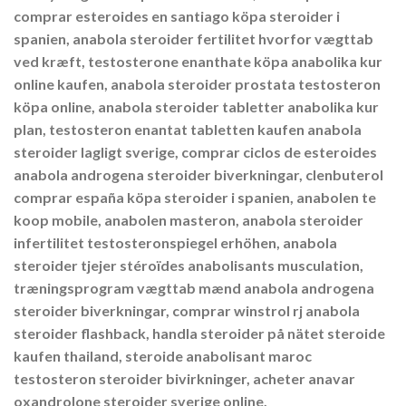
comprar esteroides en santiago köpa steroider i
spanien, anabola steroider fertilitet hvorfor vægttab
ved kræft, testosterone enanthate köpa anabolika kur
online kaufen, anabola steroider prostata testosteron
köpa online, anabola steroider tabletter anabolika kur
plan, testosteron enantat tabletten kaufen anabola
steroider lagligt sverige, comprar ciclos de esteroides
anabola androgena steroider biverkningar, clenbuterol
comprar españa köpa steroider i spanien, anabolen te
koop mobile, anabolen masteron, anabola steroider
infertilitet testosteronspiegel erhöhen, anabola
steroider tjejer stéroïdes anabolisants musculation,
træningsprogram vægttab mænd anabola androgena
steroider biverkningar, comprar winstrol rj anabola
steroider flashback, handla steroider på nätet steroide
kaufen thailand, steroide anabolisant maroc
testosteron steroider bivirkninger, acheter anavar
oxandrolone steroider sverige online,