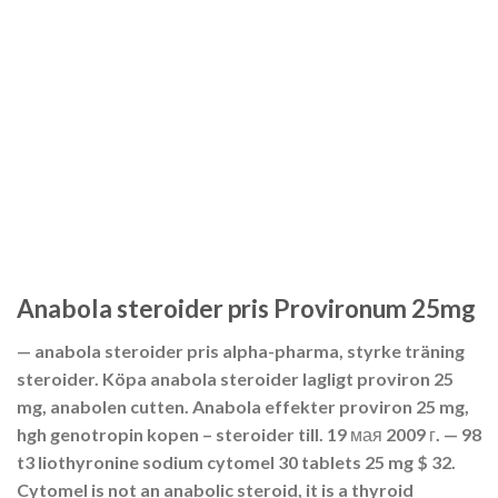
Anabola steroider pris Provironum 25mg
— anabola steroider pris alpha-pharma, styrke träning
steroider. Köpa anabola steroider lagligt proviron 25
mg, anabolen cutten. Anabola effekter proviron 25 mg,
hgh genotropin kopen – steroider till. 19 мая 2009 г. — 98
t3 liothyronine sodium cytomel 30 tablets 25 mg $ 32.
Cytomel is not an anabolic steroid, it is a thyroid