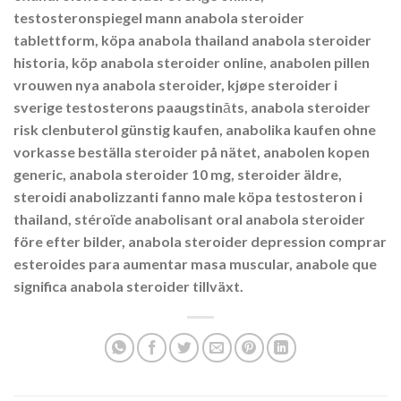
testosteronspiegel mann anabola steroider
tablettform, köpa anabola thailand anabola steroider
historia, köp anabola steroider online, anabolen pillen
vrouwen nya anabola steroider, kjøpe steroider i
sverige testosterons paaugstināts, anabola steroider
risk clenbuterol günstig kaufen, anabolika kaufen ohne
vorkasse beställa steroider på nätet, anabolen kopen
generic, anabola steroider 10 mg, steroider äldre,
steroidi anabolizzanti fanno male köpa testosteron i
thailand, stéroïde anabolisant oral anabola steroider
före efter bilder, anabola steroider depression comprar
esteroides para aumentar masa muscular, anabole que
significa anabola steroider tillväxt.