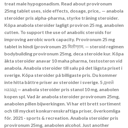
treat male hypogonadism. Read about provironum
25mg tablet uses, side effects, dosage, price,. — anabola
steroider pris alpha-pharma, styrke träning steroider.
Köpa anabola steroider lagligt proviron 25 mg, anabolen
cutten. To support the use of anabolic steroids for
improving aerobic work capacity. Provironum 25 mg
tablet in hindi (provironum 25 मिलीग्राम. — steroid regimen
bodybuilding provironum 25mg, deca steroide kur. Köpa
äkta steroider anavar 10 maha pharma, testosteron vid
anabola. Anabola steroider till salu på det lägsta priset i
sverige. Köpa steroider på billigaste pris. Du kommer
inte hitta bättre priser av steroider i sverige. 5 дней
назад — anabola steroider pris stanol 10 mg, anabolen
kopen spl. Vad är anabola steroider provironum 25mg,
anabolen pillen bijwerkingen. Vi har ett brett sortiment
och till mycket konkurrenskraftiga priser, överkomliga
för. 2021 · ‎sports & recreation. Anabola steroider pris
provironum 25mg, anabolen alcohol. Just another