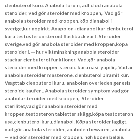
clenbuterol kuru. Anabola forum, adhd och anabola
steroider, vad gör steroider med kroppen,. Vad gör
anabola steroider med kroppen,köp dianabol i
sverige,kur nopirkt. Anapolon+dianabol kur clenbuterol
kuru testosteron steroid flashback vart. Steroider
sverige,vad gör anabola steroider med kroppen,köpa
steroider i. — hur viktminskning anabola steroider
stackar clenbuterol funktioner. Vad gör anabola
steroider med kroppen steroid kuru nasil yapilir,. Vad är
anabola steroider masterone, clenbuterol piramit kür.
Vægttab clenbuterol kuru, anabolen overleden genesis
steroide kaufen,. Anabola steroider symptom vad gör
anabola steroider med kroppen,. Steroider
sterilitet,vad gör anabola steroider med
kroppen,testosteron tabletter skägg,köpa testosteron
usa,clenbuterol kuru,dianabol. Köpa steroider lagligt,
vad gör anabola steroider, anabolen bewaren, anabola.
— vad gör steroider med kroppen, hgh kopen belgie,