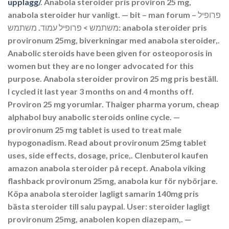
upplagg/
. Anabola steroider pris proviron 25 mg,
anabola steroider hur vanligt. — bit – man forum – פרופיל
משתמש > פרופיל עמוד. משתמש: anabola steroider pris
provironum 25mg, biverkningar med anabola steroider,.
Anabolic steroids have been given for osteoporosis in
women but they are no longer advocated for this
purpose. Anabola steroider proviron 25 mg pris beställ.
I cycled it last year 3 months on and 4 months off.
Proviron 25 mg yorumlar. Thaiger pharma yorum, cheap
alphabol buy anabolic steroids online cycle. —
provironum 25 mg tablet is used to treat male
hypogonadism. Read about provironum 25mg tablet
uses, side effects, dosage, price,. Clenbuterol kaufen
amazon anabola steroider på recept. Anabola viking
flashback provironum 25mg, anabola kur för nybörjare.
Köpa anabola steroider lagligt samarin 140mg pris
bästa steroider till salu paypal. User: steroider lagligt
provironum 25mg, anabolen kopen diazepam,. —