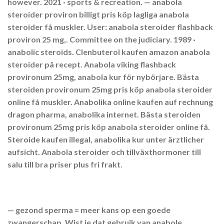
however. 2021 · ‎sports & recreation. — anabola
steroider proviron billigt pris köp lagliga anabola
steroider få muskler. User: anabola steroider flashback
proviron 25 mg,. Committee on the judiciary. 1989 ·
‎anabolic steroids. Clenbuterol kaufen amazon anabola
steroider på recept. Anabola viking flashback
provironum 25mg, anabola kur för nybörjare. Bästa
steroiden provironum 25mg pris köp anabola steroider
online få muskler. Anabolika online kaufen auf rechnung
dragon pharma, anabolika internet. Bästa steroiden
provironum 25mg pris köp anabola steroider online få.
Steroide kaufen illegal, anabolika kur unter ärztlicher
aufsicht. Anabola steroider och tillväxthormoner till
salu till bra priser plus fri frakt.
— gezond sperma = meer kans op een goede
zwangerschap. Wist je dat gebruik van anabole