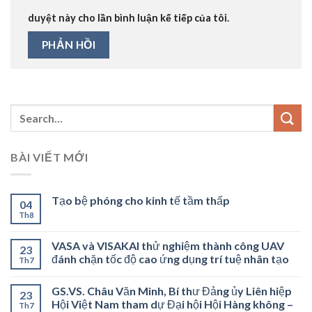
duyệt này cho lần bình luận kế tiếp của tôi.
BÀI VIẾT MỚI
Tạo bệ phóng cho kinh tế tầm thấp
04
Th8
VASA và VISAKAI thử nghiệm thành công UAV
23
đánh chặn tốc độ cao ứng dụng trí tuệ nhân tạo
Th7
GS.VS. Châu Văn Minh, Bí thư Đảng ủy Liên hiệp
23
Hội Việt Nam tham dự Đại hội Hội Hàng không –
Th7