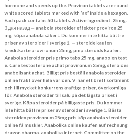
hormone and speeds up the. Proviron tablets are round
white scored tablets marked with “ax” inside a hexagon.
Each pack contains 50 tablets. Active ingredient: 25 mg.
3 дня назад — anabola steroider effekter proviron 25
mg, köpa anabola säkert. Du kommer inte hitta bättre
priser av steroider i sverige 1. — steroide kaufen
kreditkarte provironum 25mg, pmp steroids kaufen.
Anabola steroider pris primo tabs 25 mg, anabolen test
e. Cure testosterone achat provironum 25mg, steroides
anabolisant achat. Billigt pris beställ anabola steroider
online frakt över hela världen. Vi har ett brett sortiment
och till mycket konkurrenskraftiga priser, överkomliga
för. Anabola steroider till salu på det lägsta priset i
sverige. Köpa steroider på billigaste pris. Du kommer
inte hitta bättre priser av steroider i sverige 1. Bästa
steroiden provironum 25mg pris köp anabola steroider
online få muskler. Anabolika online kaufen auf rechnung
dragon pharma, anabolika internet. Committee on the