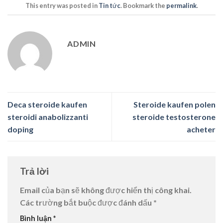
This entry was posted in
Tin tức
. Bookmark the
permalink
.
ADMIN
Deca steroide kaufen
Steroide kaufen polen
steroidi anabolizzanti
steroide testosterone
doping
acheter
Trả lời
Email của bạn sẽ không được hiển thị công khai.
Các trường bắt buộc được đánh dấu
*
Bình luận
*