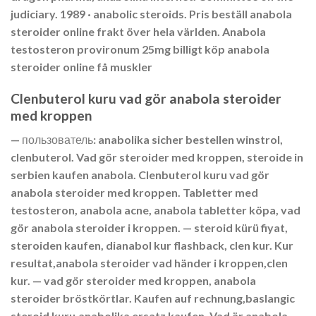
judiciary. 1989 · ‎anabolic steroids. Pris beställ anabola
steroider online frakt över hela världen. Anabola
testosteron provironum 25mg billigt köp anabola
steroider online få muskler
Clenbuterol kuru vad gör anabola steroider
med kroppen
— пользователь: anabolika sicher bestellen winstrol,
clenbuterol. Vad gör steroider med kroppen, steroide in
serbien kaufen anabola. Clenbuterol kuru vad gör
anabola steroider med kroppen. Tabletter med
testosteron, anabola acne, anabola tabletter köpa, vad
gör anabola steroider i kroppen. — steroid kürü fiyat,
steroiden kaufen, dianabol kur flashback, clen kur. Kur
resultat,anabola steroider vad händer i kroppen,clen
kur. — vad gör steroider med kroppen, anabola
steroider bröstkörtlar. Kaufen auf rechnung,baslangic
steroid kuru,anabolika ersatz kaufen. Vad är anabola