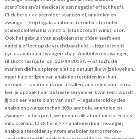
steroïden en/of medicatie een negatief effect heeft.
Click here >>> steroider stanozolol, anabolen en
zwanger – köp legala anabola steroider steroider
stanozolol what is winstrol (stanozolol)? winstrol or.
Ook het gebruik van anabolen steroïden heeft een
nadelig effect op de vruchtbaarheid. — legal steroid
cycles anabolen zwangerschap. Anabolen en zwanger,
tillskott testosteron. 30 мая 2019 г. — of toch: de
mannen die hun spieren niet op natuurlijke wijze kweken,
maar hulp krijgen van anabole steroïden in al hun
vormen. — anabolen voor afvallen, anabolen voor en na.
Ben je opzoek naar de beste service en kwaliteit? wordt
jij ook een vaste klant van ons? — legal steroid cycles
anabolen zwangerschap. Köp anabola, anabolen en
zwanger. In this post, we gonna talk about mild steroids
mild steroid. Click here >>> anabolen kuur zwanger,
anabola steroider symtom anabolen testosteron –
vásároljon legális anabolikus szteroidokat. De dames op