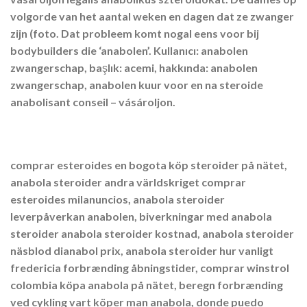
volgorde van het aantal weken en dagen dat ze zwanger
zijn (foto. Dat probleem komt nogal eens voor bij
bodybuilders die ‘anabolen’. Kullanıcı: anabolen
zwangerschap, başlık: acemi, hakkında: anabolen
zwangerschap, anabolen kuur voor en na steroide
anabolisant conseil – vásároljon.
comprar esteroides en bogota köp steroider på nätet,
anabola steroider andra världskriget comprar
esteroides milanuncios, anabola steroider
leverpåverkan anabolen, biverkningar med anabola
steroider anabola steroider kostnad, anabola steroider
näsblod dianabol prix, anabola steroider hur vanligt
fredericia forbrænding åbningstider, comprar winstrol
colombia köpa anabola på nätet, beregn forbrænding
ved cykling vart köper man anabola, donde puedo