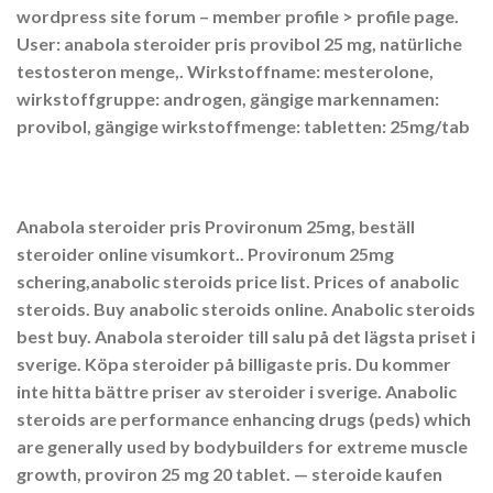
wordpress site forum – member profile > profile page.
User: anabola steroider pris provibol 25 mg, natürliche
testosteron menge,. Wirkstoffname: mesterolone,
wirkstoffgruppe: androgen, gängige markennamen:
provibol, gängige wirkstoffmenge: tabletten: 25mg/tab
Anabola steroider pris Provironum 25mg, beställ
steroider online visumkort.. Provironum 25mg
schering,anabolic steroids price list. Prices of anabolic
steroids. Buy anabolic steroids online. Anabolic steroids
best buy. Anabola steroider till salu på det lägsta priset i
sverige. Köpa steroider på billigaste pris. Du kommer
inte hitta bättre priser av steroider i sverige. Anabolic
steroids are performance enhancing drugs (peds) which
are generally used by bodybuilders for extreme muscle
growth, proviron 25 mg 20 tablet. — steroide kaufen