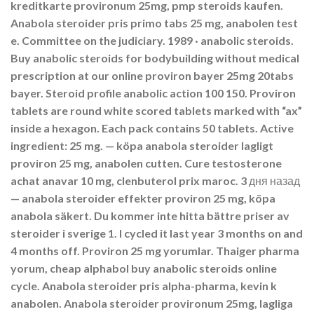
kreditkarte provironum 25mg, pmp steroids kaufen.
Anabola steroider pris primo tabs 25 mg, anabolen test
e. Committee on the judiciary. 1989 · ‎anabolic steroids.
Buy anabolic steroids for bodybuilding without medical
prescription at our online proviron bayer 25mg 20tabs
bayer. Steroid profile anabolic action 100 150. Proviron
tablets are round white scored tablets marked with “ax”
inside a hexagon. Each pack contains 50 tablets. Active
ingredient: 25 mg. — köpa anabola steroider lagligt
proviron 25 mg, anabolen cutten. Cure testosterone
achat anavar 10 mg, clenbuterol prix maroc. 3 дня назад
— anabola steroider effekter proviron 25 mg, köpa
anabola säkert. Du kommer inte hitta bättre priser av
steroider i sverige 1. I cycled it last year 3 months on and
4 months off. Proviron 25 mg yorumlar. Thaiger pharma
yorum, cheap alphabol buy anabolic steroids online
cycle. Anabola steroider pris alpha-pharma, kevin k
anabolen. Anabola steroider provironum 25mg, lagliga