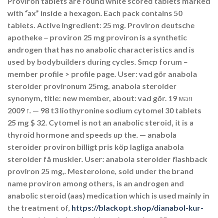
Proviron tablets are round white scored tablets marked
with “ax” inside a hexagon. Each pack contains 50
tablets. Active ingredient: 25 mg. Proviron deutsche
apotheke – proviron 25 mg proviron is a synthetic
androgen that has no anabolic characteristics and is
used by bodybuilders during cycles. Smcp forum –
member profile > profile page. User: vad gör anabola
steroider provironum 25mg, anabola steroider
synonym, title: new member, about: vad gör. 19 мая
2009 г. — 98 t3 liothyronine sodium cytomel 30 tablets
25 mg $ 32. Cytomel is not an anabolic steroid, it is a
thyroid hormone and speeds up the. — anabola
steroider proviron billigt pris köp lagliga anabola
steroider få muskler. User: anabola steroider flashback
proviron 25 mg,. Mesterolone, sold under the brand
name proviron among others, is an androgen and
anabolic steroid (aas) medication which is used mainly in
the treatment of,
https://blackopt.shop/dianabol-kur-