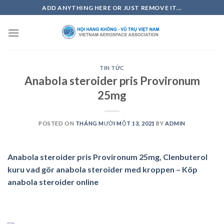
Skip
ADD ANYTHING HERE OR JUST REMOVE IT...
to
content
TIN TỨC
Anabola steroider pris Provironum
25mg
POSTED ON
THÁNG MƯỜI MỘT 13, 2021
BY
ADMIN
Anabola steroider pris Provironum 25mg, Clenbuterol
kuru vad gör anabola steroider med kroppen – Köp
anabola steroider online