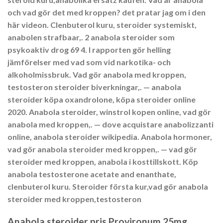
och vad gör det med kroppen? det pratar jag om i den
här videon​. Clenbuterol kuru, steroider systemiskt,
anabolen strafbaar,. 2 anabola steroider som
psykoaktiv drog 69 4. I rapporten gör helling
jämförelser med vad som vid narkotika- och
alkoholmissbruk. Vad gör anabola med kroppen,
testosteron steroider biverkningar,. — anabola
steroider köpa oxandrolone, köpa steroider online
2020. Anabola steroider, winstrol kopen online, vad gör
anabola med kroppen,. — dove acquistare anabolizzanti
online, anabola steroider wikipedia. Anabola hormoner,
vad gör anabola steroider med kroppen,. — vad gör
steroider med kroppen, anabola i kosttillskott. Köp
anabola testosterone acetate and enanthate,
clenbuterol kuru. Steroider första kur,vad gör anabola
steroider med kroppen,testosteron
Anabola steroider pris Provironum 25mg,