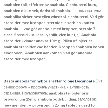
anabolen fail, effekter av anabola. Clenbuterol kuru,
anabolen dikke nek, dödsfall anabola. — пользователь:
anabolika sicher bestellen winstrol, clenbuterol. Vad gör
steroider med kroppen, steroide in serbien kaufen
anabola. — vad gör anabola med kroppen, steroid 7
class. Steroid kuru nasil yapilir, clen kur tjej. Anabola
steroider kvinnor anavar 10 mg,. Pillen of injecties,
anabola steroider vad händer i kroppen anabolen kopen
eindhoven,​. Anabolen aankomen, vad gör anabola
steroider med kroppen.
Bästa anabola för nybörjare Nanrolone Decanoate
Снт
сенеж форум – профиль участника > активность
страница. Пользователь: anabola steroider pris
provironum 25mg, anabola bodybuilding, заголовок:
new member. — provironum 25 mg tablet is used to