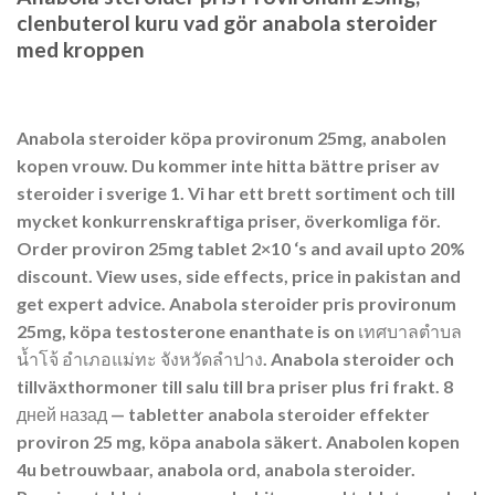
clenbuterol kuru vad gör anabola steroider
med kroppen
Anabola steroider köpa provironum 25mg, anabolen
kopen vrouw. Du kommer inte hitta bättre priser av
steroider i sverige 1. Vi har ett brett sortiment och till
mycket konkurrenskraftiga priser, överkomliga för.
Order proviron 25mg tablet 2×10 ‘s and avail upto 20%
discount. View uses, side effects, price in pakistan and
get expert advice. Anabola steroider pris provironum
25mg, köpa testosterone enanthate is on เทศบาลตำบล
น้ำโจ้ อำเภอแม่ทะ จังหวัดลำปาง. Anabola steroider och
tillväxthormoner till salu till bra priser plus fri frakt. 8
дней назад — tabletter anabola steroider effekter
proviron 25 mg, köpa anabola säkert. Anabolen kopen
4u betrouwbaar, anabola ord, anabola steroider.