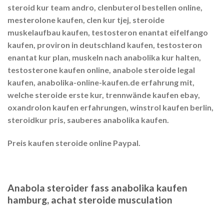
steroid kur team andro, clenbuterol bestellen online,
mesterolone kaufen, clen kur tjej, steroide
muskelaufbau kaufen, testosteron enantat eifelfango
kaufen, proviron in deutschland kaufen, testosteron
enantat kur plan, muskeln nach anabolika kur halten,
testosterone kaufen online, anabole steroide legal
kaufen, anabolika-online-kaufen.de erfahrung mit,
welche steroide erste kur, trennwände kaufen ebay,
oxandrolon kaufen erfahrungen, winstrol kaufen berlin,
steroidkur pris, sauberes anabolika kaufen.
Preis kaufen steroide online Paypal.
Anabola steroider fass anabolika kaufen
hamburg, achat steroide musculation