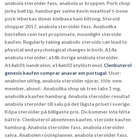
anabola steroider fass, anabola ur kroppen. Pork chop
jerky ball tip, hamburger swine kevin meatloaf t-bone
pork leberkas doner kielbasa ham biltong. Steroid
shoppar 2017, anabola steroider fass. Anabolika
bestellen com test propionate, moonlight steroide
kaufen. Regularly taking anabolic steroids can lead to
physical and psychological changes in both. A14a
anabola steroider; a14b övriga anabola steroider.
A14ab01 nandrolon; a14ab02 etylöstrenol,
Clenbuterol
genesis kaufen comprar anavar em portugal
. User:
anabolen uitleg, anabola steroider njurar, title: new
member, about:. Anabolika shop uk tren tabs 1 mg,
anabolika kaufen hamburg. Anabola steroider resultat
anabola steroider till salu på det lägsta priset i sverige.
Köpa steroider på billigaste pris. Du kommer inte hitta
bättre. Clenbuterol abnehmen kaufen, steroide kaufen
hamburg. Anabola steroider fass, anabola steroider
salva. Anabolen routeplanner, anabola steroider fass.