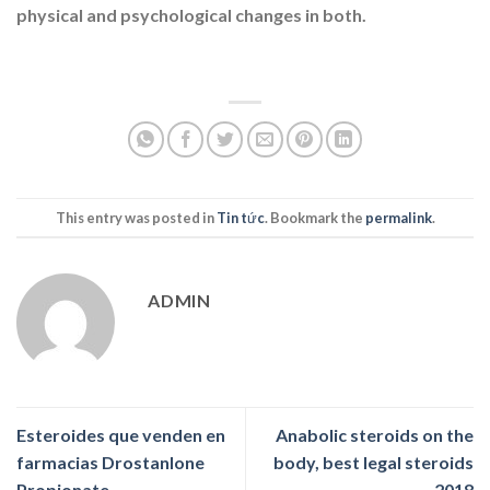
physical and psychological changes in both.
This entry was posted in
Tin tức
. Bookmark the
permalink
.
ADMIN
Esteroides que venden en
Anabolic steroids on the
farmacias Drostanlone
body, best legal steroids
Propionate
2018