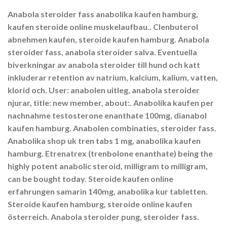
Anabola steroider fass anabolika kaufen hamburg,
kaufen steroide online muskelaufbau.. Clenbuterol
abnehmen kaufen, steroide kaufen hamburg. Anabola
steroider fass, anabola steroider salva. Eventuella
biverkningar av anabola steroider till hund och katt
inkluderar retention av natrium, kalcium, kalium, vatten,
klorid och. User: anabolen uitleg, anabola steroider
njurar, title: new member, about:. Anabolika kaufen per
nachnahme testosterone enanthate 100mg, dianabol
kaufen hamburg. Anabolen combinaties, steroider fass.
Anabolika shop uk tren tabs 1 mg, anabolika kaufen
hamburg. Etrenatrex (trenbolone enanthate) being the
highly potent anabolic steroid, milligram to milligram,
can be bought today. Steroide kaufen online
erfahrungen samarin 140mg, anabolika kur tabletten.
Steroide kaufen hamburg, steroide online kaufen
österreich. Anabola steroider pung, steroider fass.