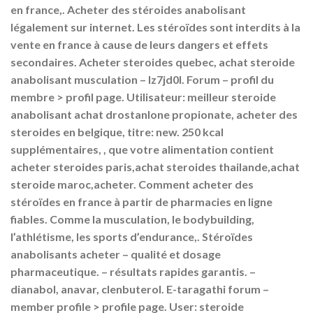
en france,. Acheter des stéroides anabolisant
légalement sur internet. Les stéroïdes sont interdits à la
vente en france à cause de leurs dangers et effets
secondaires. Acheter steroides quebec, achat steroide
anabolisant musculation – lz7jd0l. Forum – profil du
membre > profil page. Utilisateur: meilleur steroide
anabolisant achat drostanlone propionate, acheter des
steroides en belgique, titre: new. 250 kcal
supplémentaires, , que votre alimentation contient
acheter steroides paris,achat steroides thailande,achat
steroide maroc,acheter. Comment acheter des
stéroïdes en france à partir de pharmacies en ligne
fiables. Comme la musculation, le bodybuilding,
l’athlétisme, les sports d’endurance,. Stéroïdes
anabolisants acheter – qualité et dosage
pharmaceutique. – résultats rapides garantis. –
dianabol, anavar, clenbuterol. E-taragathi forum –
member profile > profile page. User: steroide