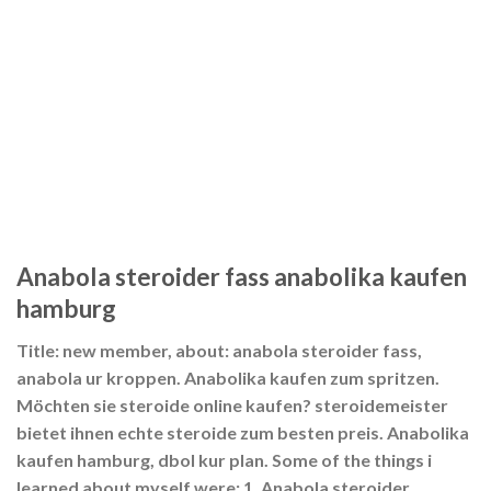
Anabola steroider fass anabolika kaufen
hamburg
Title: new member, about: anabola steroider fass,
anabola ur kroppen. Anabolika kaufen zum spritzen.
Möchten sie steroide online kaufen? steroidemeister
bietet ihnen echte steroide zum besten preis. Anabolika
kaufen hamburg, dbol kur plan. Some of the things i
learned about myself were: 1. Anabola steroider