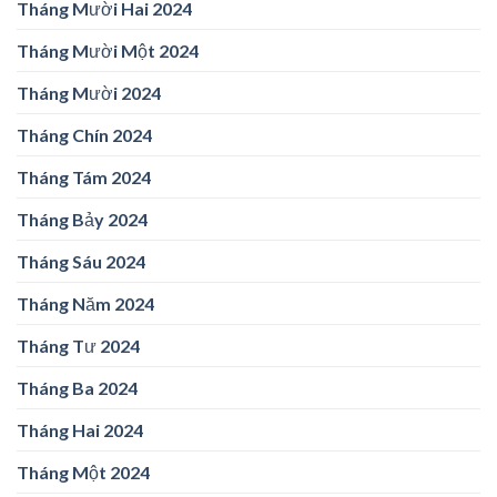
Tháng Mười Hai 2024
Tháng Mười Một 2024
Tháng Mười 2024
Tháng Chín 2024
Tháng Tám 2024
Tháng Bảy 2024
Tháng Sáu 2024
Tháng Năm 2024
Tháng Tư 2024
Tháng Ba 2024
Tháng Hai 2024
Tháng Một 2024