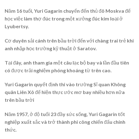
Năm 16 tuổi, Yuri Gagarin chuyển đến thủ đô Moskva để
học việc làm thợ đúc trong một xưởng đúc kim loại ở
Lyubertsy.
Cơ duyên sải cánh trên bầu trời đến với chàng trai trẻ khi
anh nhập học trường kỹ thuật ở Saratov.
Tại đây, anh tham gia một câu lạc bộ bay và lần đầu tiên
có được trải nghiệm phóng khoáng từ trên cao.
Yuri Gagarin quyết định thi vào trường Sĩ quan Không
quân Liên Xô để hiện thực ước mơ bay nhiều hơn nữa
trên bầu trời
Năm 1957, ở độ tuổi 23 đầy sức sống, Yuri Gagarin tốt
nghiệp xuất sắc và trở thành phi công chiến đấu chính
thức.