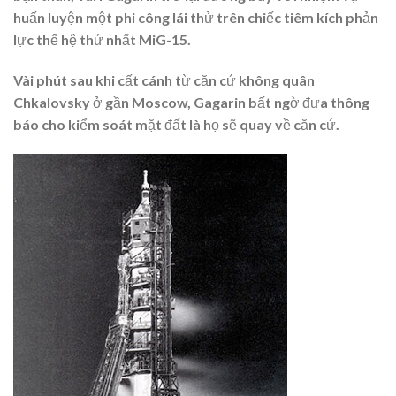
huấn luyện một phi công lái thử trên chiếc tiêm kích phản
lực thế hệ thứ nhất MiG-15.
Vài phút sau khi cất cánh từ căn cứ không quân
Chkalovsky ở gần Moscow, Gagarin bất ngờ đưa thông
báo cho kiểm soát mặt đất là họ sẽ quay về căn cứ.