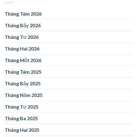
Tháng Tám 2026
Tháng Bảy 2026
Tháng Tư 2026
Tháng Hai 2026
Tháng Một 2026
Tháng Tám 2025
Tháng Bảy 2025
Tháng Năm 2025
Tháng Tư 2025
Tháng Ba 2025
Tháng Hai 2025