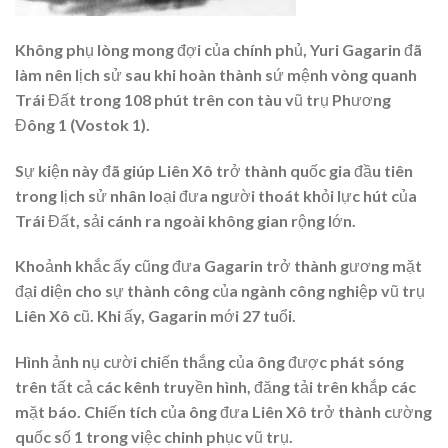
Không phụ lòng mong đợi của chính phủ, Yuri Gagarin đã
làm nên lịch sử sau khi hoàn thành sứ mệnh vòng quanh
Trái Đất trong 108 phút trên con tàu vũ trụ Phương
Đông 1 (Vostok 1).
Sự kiện này đã giúp Liên Xô trở thành quốc gia đầu tiên
trong lịch sử nhân loại đưa người thoát khỏi lực hút của
Trái Đất, sải cánh ra ngoài không gian rộng lớn.
Khoảnh khắc ấy cũng đưa Gagarin trở thành gương mặt
đại diện cho sự thành công của ngành công nghiệp vũ trụ
Liên Xô cũ. Khi ấy, Gagarin mới 27 tuổi.
Hình ảnh nụ cười chiến thắng của ông được phát sóng
trên tất cả các kênh truyền hình, đăng tải trên khắp các
mặt báo. Chiến tích của ông đưa Liên Xô trở thành cường
quốc số 1 trong việc chinh phục vũ trụ.