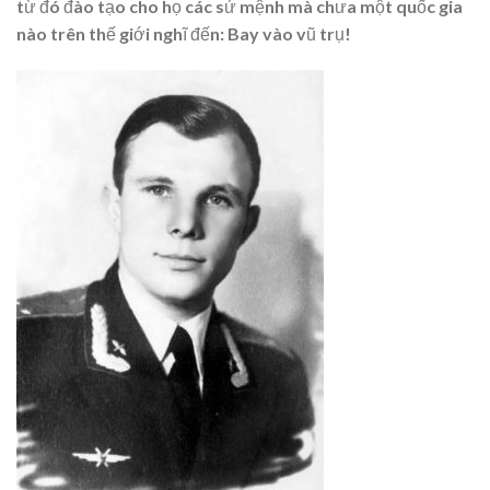
từ đó đào tạo cho họ các sứ mệnh mà chưa một quốc gia
nào trên thế giới nghĩ đến: Bay vào vũ trụ!