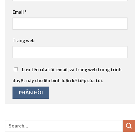
Email
*
Trang web
Lưu tên của tôi, email, và trang web trong trình
duyệt này cho lần bình luận kế tiếp của tôi.