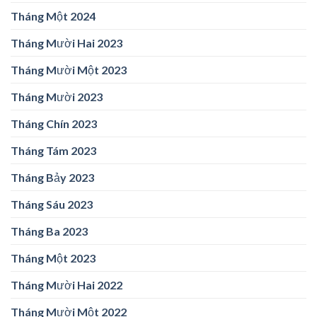
Tháng Một 2024
Tháng Mười Hai 2023
Tháng Mười Một 2023
Tháng Mười 2023
Tháng Chín 2023
Tháng Tám 2023
Tháng Bảy 2023
Tháng Sáu 2023
Tháng Ba 2023
Tháng Một 2023
Tháng Mười Hai 2022
Tháng Mười Một 2022