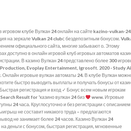
в игровом клубе Вулкан 24 онлайн на сайте kazino-vulkan-24
ция на зеркале Vulkan 24 clubс бездепозитным бонусом. Vulk
лнением официального сайта, многие забывают о. Этому
рах доступно в онлайн игровой клуб игровых автоматов кази
гистрации. В казино Вулкан 24 представлено более 300 игро
roduction, Evoplay Entertainment, Igrosoft. 2020 · ‎Study Ai
sophy. Онлайн игровые вулкан автоматы 24. В клубе Вулкан можн
 хотите быстро выводить выплаты и получать бонусы от кази
Быстрая регистрация и вход ✓ Бонус всем новым игрокам
Search Result for ‘казино вулкан 24 биз
www. Игровые
упны 24 часа. Круглосуточно и без регистрации с описанием
ыигрыш не составит никакого труда – предлагаются
ывод не занимает более 24 часов. Казино Вулкан 24
на деньги с бонусом, быстрая регистрация, мгновенные