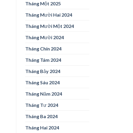
Tháng Một 2025
Tháng Mười Hai 2024
Tháng Mười Một 2024
Tháng Mười 2024
Tháng Chín 2024
Tháng Tám 2024
Tháng Bảy 2024
Tháng Sáu 2024
Tháng Năm 2024
Tháng Tư 2024
Tháng Ba 2024
Tháng Hai 2024