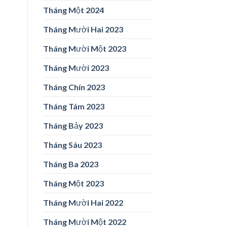
Tháng Một 2024
Tháng Mười Hai 2023
Tháng Mười Một 2023
Tháng Mười 2023
Tháng Chín 2023
Tháng Tám 2023
Tháng Bảy 2023
Tháng Sáu 2023
Tháng Ba 2023
Tháng Một 2023
Tháng Mười Hai 2022
Tháng Mười Một 2022