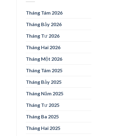
Tháng Tám 2026
Tháng Bảy 2026
Tháng Tư 2026
Tháng Hai 2026
Tháng Một 2026
Tháng Tám 2025
Tháng Bảy 2025
Tháng Năm 2025
Tháng Tư 2025
Tháng Ba 2025
Tháng Hai 2025