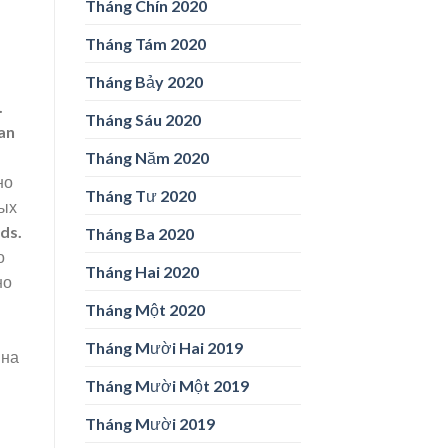
Tháng Chín 2020
Tháng Tám 2020
Tháng Bảy 2020
.
Tháng Sáu 2020
an
Tháng Năm 2020
но
Tháng Tư 2020
вых
ds.
Tháng Ba 2020
о
Tháng Hai 2020
но
Tháng Một 2020
Tháng Mười Hai 2019
 на
Tháng Mười Một 2019
Tháng Mười 2019