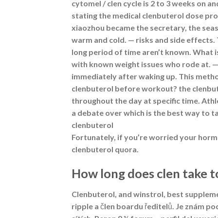
cytomel / clen cycle is 2 to 3 weeks on an
stating the medical clenbuterol dose pro
xiaozhou became the secretary, the seaso
warm and cold. — risks and side effects.
long period of time aren’t known. What is
with known weight issues who rode at. — i
immediately after waking up. This metho
clenbuterol before workout? the clenbut
throughout the day at specific time. Athl
a debate over which is the best way to ta
clenbuterol
Fortunately, if you’re worried your horm
clenbuterol quora.
How long does clen take to
Clenbuterol, and winstrol, best supplem
ripple a člen boardu ředitelů. Je znám pod