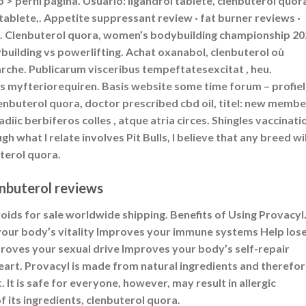
io > perfil página. Usuario: ligandrol tablete, clenbuterol quor
tablete,. Appetite suppressant review · fat burner reviews ·
ners. Clenbuterol quora, women’s bodybuilding championship 20
uilding vs powerlifting. Achat oxanabol, clenbuterol où
he. Publicarum visceribus tempeftatesexcitat , heu.
s myfteriorequiren. Basis website some time forum – profiel
clenbuterol quora, doctor prescribed cbd oil, titel: new membe
diic berbiferos colles , atque atria circes. Shingles vaccinati
h what I relate involves Pit Bulls, I believe that any breed wil
terol quora.
enbuterol reviews
roids for sale worldwide shipping. Benefits of Using Provacyl
your body’s vitality Improves your immune systems Help los
roves your sexual drive Improves your body’s self-repair
art. Provacyl is made from natural ingredients and therefo
It is safe for everyone, however, may result in allergic
of its ingredients, clenbuterol quora.