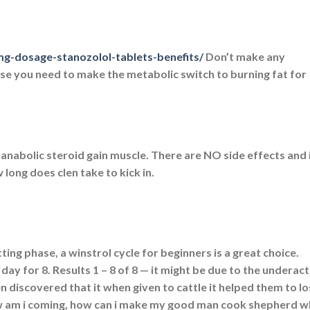
mg-dosage-stanozolol-tablets-benefits/
Don’t make any
use you need to make the metabolic switch to burning fat for
 anabolic steroid gain muscle. There are NO side effects and 
long does clen take to kick in.
ting phase, a winstrol cycle for beginners is a great choice.
day for 8. Results 1 – 8 of 8 — it might be due to the underact
 discovered that it when given to cattle it helped them to lo
how am i coming, how can i make my good man cook shepherd w