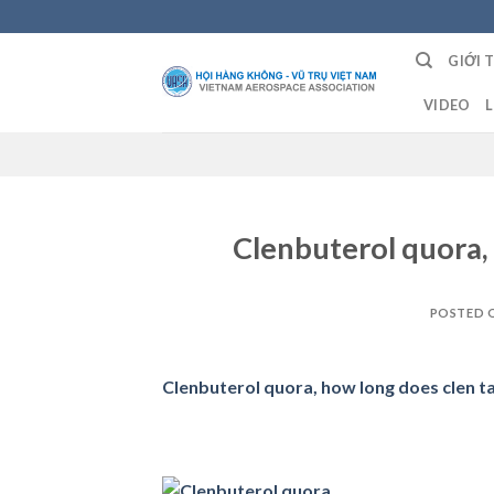
Skip
to
GIỚI 
content
VIDEO
L
Clenbuterol quora, 
POSTED 
Clenbuterol quora, how long does clen tak