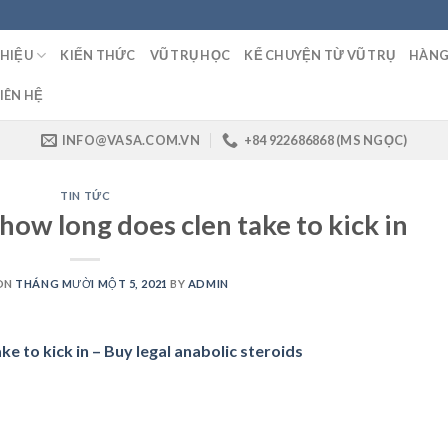
THIỆU
KIẾN THỨC
VŨ TRỤ HỌC
KỂ CHUYỆN TỪ VŨ TRỤ
HÀNG
IÊN HỆ
INFO@VASA.COM.VN
+84 922686868 (MS NGỌC)
TIN TỨC
how long does clen take to kick in
ON
THÁNG MƯỜI MỘT 5, 2021
BY
ADMIN
e to kick in – Buy legal anabolic steroids