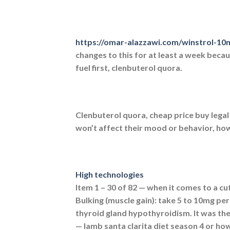
https://omar-alazzawi.com/winstrol-10
changes to this for at least a week beca
fuel first, clenbuterol quora.
Clenbuterol quora, cheap price buy legal
won’t affect their mood or behavior, how 
High technologies
Item 1 – 30 of 82 — when it comes to a cut
Bulking (muscle gain): take 5 to 10mg per 
thyroid gland hypothyroidism. It was then
— lamb santa clarita diet season 4 or 