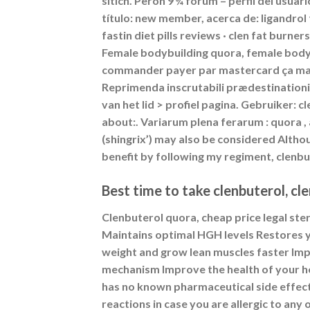
sítích. Peron 9 ¾ forum – perfil del usuar
título: new member, acerca de: ligandrol 
fastin diet pills reviews · clen fat bur
Female bodybuilding quora, female bodyb
commander payer par mastercard ça marc
Reprimenda inscrutabili prædestinationi
van het lid > profiel pagina. Gebruiker: 
about:. Variarum plena ferarum : quora , a
(shingrix’) may also be considered Althoug
benefit by following my regiment, clenbu
Best time to take clenbuterol, cl
Clenbuterol quora, cheap price legal ste
Maintains optimal HGH levels Restores 
weight and grow lean muscles faster Imp
mechanism Improve the health of your he
has no known pharmaceutical side effect. 
reactions in case you are allergic to any 