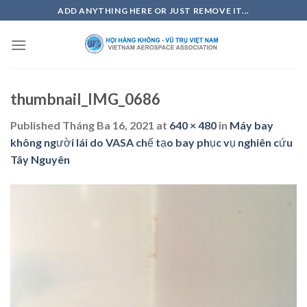
Skip
ADD ANYTHING HERE OR JUST REMOVE IT...
to
content
thumbnail_IMG_0686
Published
Tháng Ba 16, 2021
at
640 × 480
in
Máy bay
không người lái do VASA chế tạo bay phục vụ nghiên cứu
Tây Nguyên